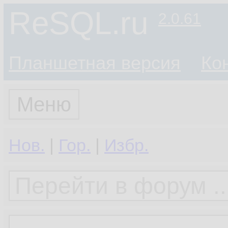
ReSQL.ru
2.0.61
Планшетная версия
Ко
Меню
Нов.
|
Гор.
|
Избр.