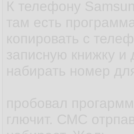
К телефону Samsun
там есть программа
копировать с телеф
записную книжку и 
набирать номер для
пробовал прогармму
глючит. СМС отрпав