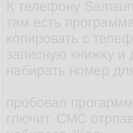
К телефону Samsun
там есть программа
копировать с телеф
записную книжку и 
набирать номер для
пробовал прогармму
глючит. СМС отрпав