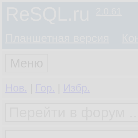
ReSQL.ru
2.0.61
Планшетная версия
Ко
Меню
Нов.
|
Гор.
|
Избр.