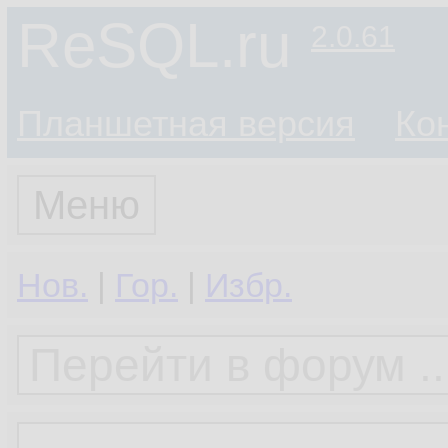
ReSQL.ru
2.0.61
Планшетная версия
Ко
Меню
Нов.
|
Гор.
|
Избр.