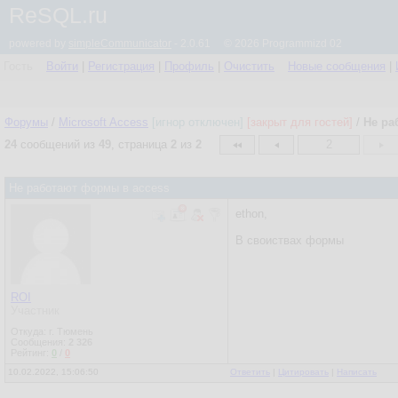
ReSQL.ru
powered by
simpleCommunicator
- 2.0.61 © 2026 Programmizd 02
Гость
Войти
|
Регистрация
|
Профиль
|
Очистить
Новые сообщения
|
Форумы
/
Microsoft Access
[игнор отключен]
[закрыт для гостей]
/
Не ра
24
сообщений из
49
, страница
2
из
2
2
Не работают формы в access
ethon,
В своиствах формы
ROI
Участник
Откуда: г. Тюмень
Сообщения:
2 326
Рейтинг:
0
/
0
10.02.2022, 15:06:50
Ответить
|
Цитировать
|
Написать