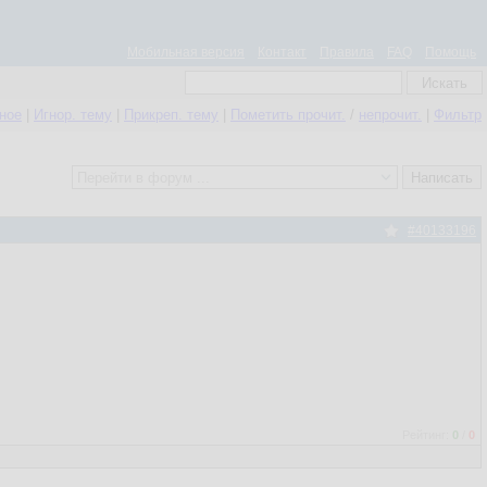
Мобильная версия
Контакт
Правила
FAQ
Помощь
нное
|
Игнор. тему
|
Прикреп. тему
|
Пометить прочит.
/
непрочит.
|
Фильтр
#40133196
Рейтинг:
0
/
0