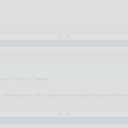
иалог "Глухого" со "Слепым".
L и базами данных, просто давно access не открывал. База весит 90 мег