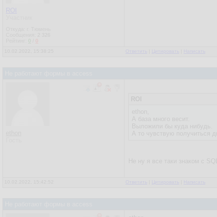
ROI
Участник
Откуда: г. Тюмень
Сообщения:
2 326
Рейтинг:
0
/
0
10.02.2022, 15:38:25
Ответить
|
Цитировать
|
Написать
Не работают формы в access
ROI
ethon,
А база много весит.
Выложили бы куда нибудь.
ethon
А то чувствую получиться д
Гость
Не ну я все таки знаком с SQ
10.02.2022, 15:42:52
Ответить
|
Цитировать
|
Написать
Не работают формы в access