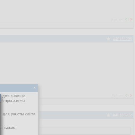
Рейтинг:
0
/
0
#40133206
x
е для анализа
Рейтинг:
0
/
0
кой программы
х для работы сайта.
#40133212
тельским