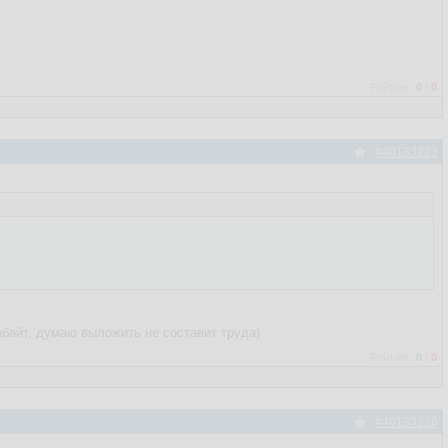
Рейтинг:
0
/
0
#40133223
абайт, думаю выложить не составит труда)
Рейтинг:
0
/
0
#40133226