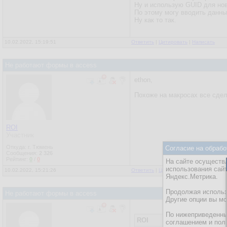
Ну и использую GUID для нов
По этому могу вводить данны
Ну как то так.
10.02.2022, 15:19:51
Ответить
|
Цитировать
|
Написать
Не работают формы в access
ethon,
Похоже на макросах все сдел
ROI
Участник
Откуда: г. Тюмень
Согласие на обрабо
Сообщения:
2 326
Рейтинг:
0
/
0
На сайте осуществл
использования сай
10.02.2022, 15:21:26
Ответить
|
Цитировать
|
Написать
Яндекс.Метрика.
Продолжая использо
Не работают формы в access
Другие опции вы м
По нижеприведенны
ROI
соглашением и пол