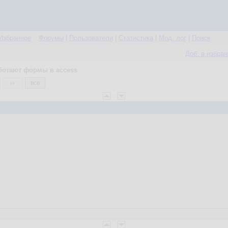
Избранное
Форумы
|
Пользователи
|
Статистика
|
Мод. лог
|
Поиск
Доб. в избра
ботают формы в access
все