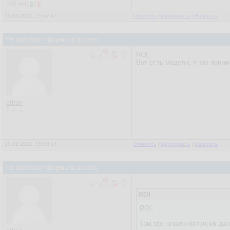
Рейтинг:
0
/
0
10.02.2022, 15:07:47
Ответить
|
Цитировать
|
Написать
Не работают формы в access
ROI,
Вот есть модули, я так понима
ethon
Гость
10.02.2022, 15:08:14
Ответить
|
Цитировать
|
Написать
Не работают формы в access
ROI
ROI,
Там где искали источник да