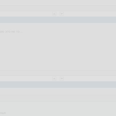
ю это не то...
нных