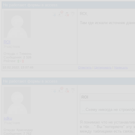
Не работают формы в access
ROI,
Там где искали источник дан
ROI
Участник
Откуда: г. Тюмень
Сообщения:
2 326
Рейтинг:
0
/
0
10.02.2022, 15:07:46
Ответить
|
Цитировать
|
Написать
Не работают формы в access
ROI
...Схему никогда не строил(в
sdku
Я понимаю что не устанавлива
Участник
в тбл...." Вы "потеряете" эт
Откуда: Краснодар
между таблицами есть связь,
Сообщения:
7 762