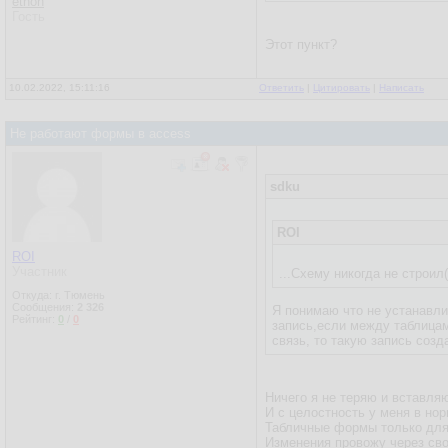
ethon
Гость
Этот пункт?
10.02.2022, 15:11:16
Ответить
|
Цитировать
|
Написать
Не работают формы в access
sdku
ROI
ROI
Участник
...Схему никогда не строил
Откуда: г. Тюмень
Сообщения:
2 326
Я понимаю что не устанавлив
Рейтинг:
0
/
0
запись,если между таблицам
связь, то такую запись созд
Ничего я не теряю и вставляю
И с целостность у меня в нор
Табличные формы только для
Изменения провожу через св