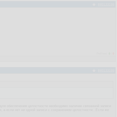
#40133198
Рейтинг:
0
/
0
#40133199
) "для обеспечения целостности необходимо наличие связанной записи
ся, а если нет ни одной записи с сохранением целостности...Если же