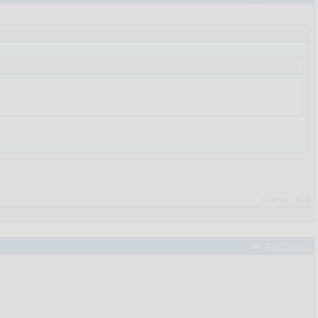
Рейтинг:
0
/
0
#40133221