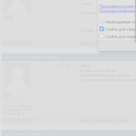
ethon,
Пользовательское 
Политика конфиден
Похоже на макросах все сде
ethon
Гость
Необходимые co
Cookie для сбор
Похоже так... И как я поним
Cookie для марк
10.02.2022, 15:28:17
Ответить
|
Цитировать
|
Написать
Не работают формы в access
ethon,
А база много весит.
Выложили бы куда нибудь.
А то чувствую получиться ди
ROI
Участник
Откуда: г. Тюмень
Сообщения:
2 326
Рейтинг:
0
/
0
10.02.2022, 15:33:38
Ответить
|
Цитировать
|
Написать
Не работают формы в access