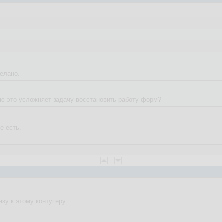
елано.
маю это усложняет задачу восстановить работу форм?
е есть.
азу к этому контуперу