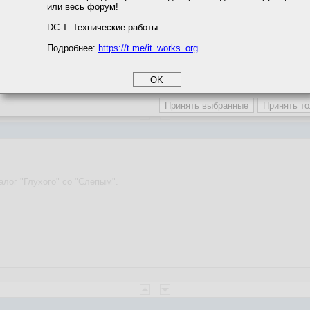
или весь форум!
соглашение
циальности
DC-T: Технические работы
лано.
Подробнее:
https://t.me/it_works_org
okie
а статистики
аю это усложняет задачу восстановить работу форм?
етинга и рекламы
алог "Глухого" со "Слепым".