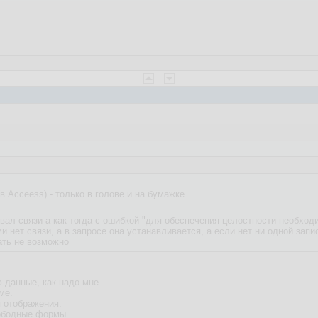
(в Acceess) - только в голове и на бумажке.
ал связи-а как тогда с ошибкой "для обеспечения целостности необходим
и нет связи, а в запросе она устанавливается, а если нет ни одной зап
ать не возможно
 данные, как надо мне.
ме.
 отображения.
ободные формы.