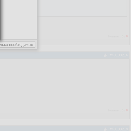
Рейтинг:
0
/
0
#40133216
Рейтинг:
0
/
0
#40133219