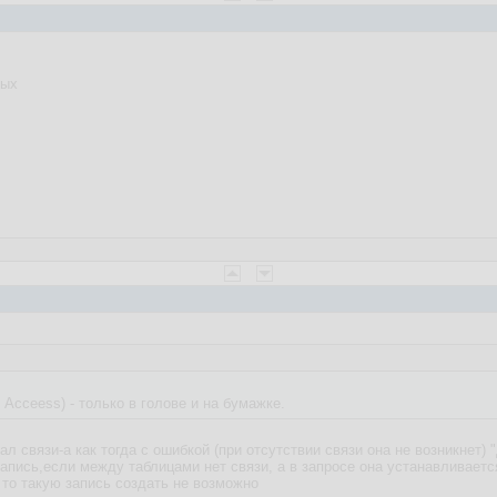
ных
 Acceess) - только в голове и на бумажке.
л связи-а как тогда с ошибкой (при отсутствии связи она не возникнет
у запись,если между таблицами нет связи, а в запросе она устанавливает
 то такую запись создать не возможно