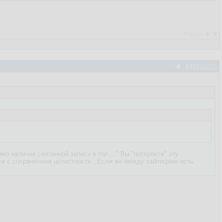
Рейтинг:
0
/
0
#40133205
о наличие связанной записи в тбл...." Вы "потеряете" эту
иси с сохранением целостности...Если же между таблицами есть