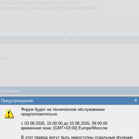
ой записи который генерирую на клиенте.
е во множество таблиц в любой последовательности.
ано.
тку данных
яется обработка файлов cookie, необходимых для работы сайта, а такж
x
Предупреждение
та и улучшения предоставляемых сервисов с использованием метричес
Форум будет на техническом обслуживании
предположительно
вать сайт, вы даёте согласие на обработку файлов cookie, необходимы
ожете выбрать по своему усмотрению.
с 03.08.2026, 15:00:00 до 10.08.2026, 09:00:00
временная зона: [GMT+03:00] Europe/Moscow
м ссылкам мы можете ознакомиться с действующим на сайте пользова
итикой конфиденциальности.
В этот период могут быть недоступны отдельные функции