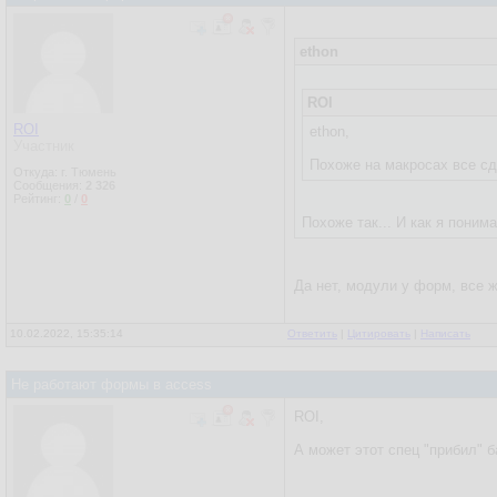
ethon
ROI
ROI
ethon,
Участник
Похоже на макросах все сд
Откуда: г. Тюмень
Сообщения:
2 326
Рейтинг:
0
/
0
Похоже так... И как я пони
Да нет, модули у форм, все ж
10.02.2022, 15:35:14
Ответить
|
Цитировать
|
Написать
Не работают формы в access
ROI,
А может этот спец "прибил" б