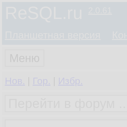
ReSQL.ru
2.0.61
Планшетная версия
Ко
Меню
Нов.
|
Гор.
|
Избр.