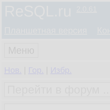
ReSQL.ru
2.0.61
Планшетная версия
Ко
Меню
Нов.
|
Гор.
|
Избр.