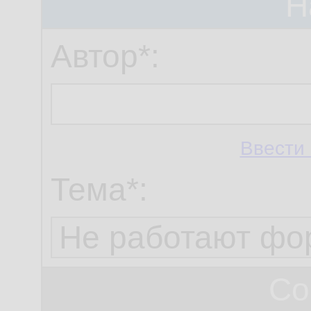
Н
Автор*:
Ввести 
Тема*:
Со