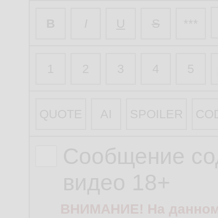
B
I
U
S
***
1
2
3
4
5
QUOTE
AI
SPOILER
CO
Сообщение со
видео 18+
ВНИМАНИЕ! На данном