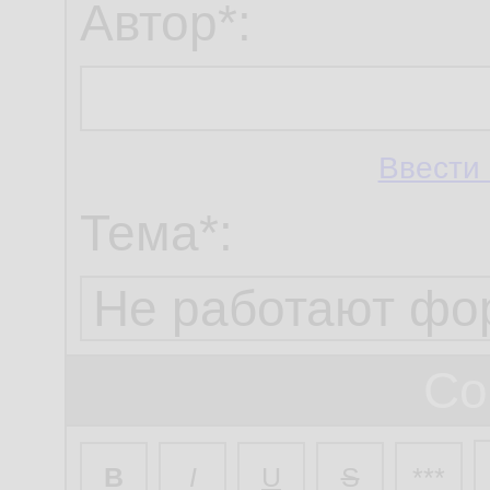
Автор*:
Ввести 
Тема*:
Со
B
I
U
S
***