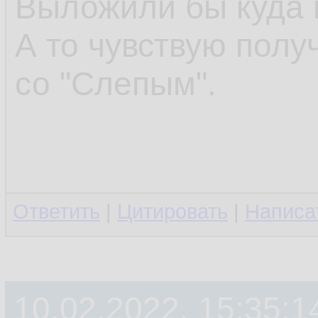
Выложили бы куда 
А то чувствую полу
со "Слепым".
Ответить
|
Цитировать
|
Написа
10.02.2022, 15:35:1