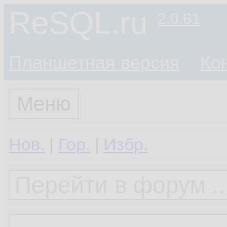
ReSQL.ru
2.0.61
Планшетная версия
Ко
Меню
Нов.
|
Гор.
|
Избр.