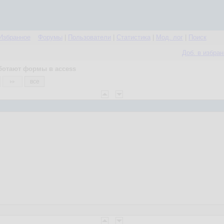
Избранное
Форумы
|
Пользователи
|
Статистика
|
Мод. лог
|
Поиск
Доб. в избра
ботают формы в access
все