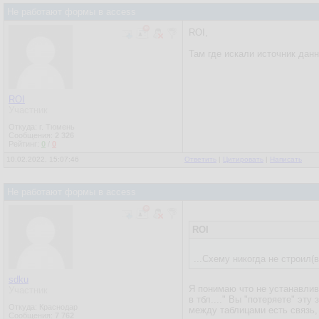
Не работают формы в access
ROI,
Там где искали источник дан
ROI
Участник
Откуда: г. Тюмень
Сообщения:
2 326
Рейтинг:
0
/
0
10.02.2022, 15:07:46
Ответить
|
Цитировать
|
Написать
Не работают формы в access
ROI
...Схему никогда не строил(в
sdku
Я понимаю что не устанавлива
Участник
в тбл...." Вы "потеряете" эт
Откуда: Краснодар
между таблицами есть связь,
Сообщения:
7 762