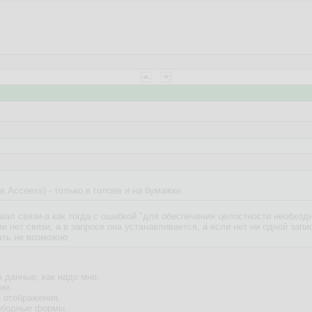
(в Acceess) - только в голове и на бумажке.
ал связи-а как тогда с ошибкой "для обеспечения целостности необходим
и нет связи, а в запросе она устанавливается, а если нет ни одной зап
ать не возможно
 данные, как надо мне.
ме.
 отображения.
ободные формы.