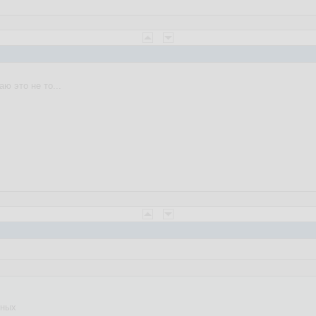
ю это не то...
нных