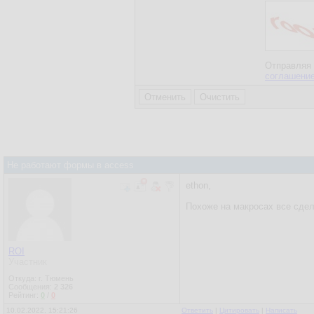
Отправляя 
соглашени
Не работают формы в access
ethon,
Похоже на макросах все сдел
ROI
Участник
Откуда: г. Тюмень
Сообщения:
2 326
Рейтинг:
0
/
0
10.02.2022, 15:21:26
Ответить
|
Цитировать
|
Написать