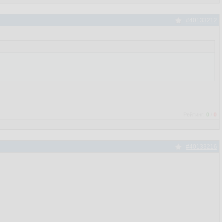
#40133212
Рейтинг:
0
/
0
#40133216