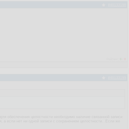
#40133198
Рейтинг:
0
/
0
#40133199
) "для обеспечения целостности необходимо наличие связанной записи
ся, а если нет ни одной записи с сохранением целостности...Если же