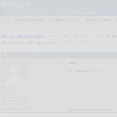
ReSQL.ru
powered by
simpleCommunicator
- 2.0.61 © 2026 Programmizd 02
Гость
Войти
|
Регистрация
|
Профиль
|
Очистить
Новые сообщения
|
Форумы
/
Microsoft Access
[игнор отключен]
[закрыт для гостей]
/
Не ра
24
сообщений из
49
, страница
2
из
2
2
Не работают формы в access
ethon,
В своиствах формы
ROI
Участник
Откуда: г. Тюмень
Сообщения:
2 326
Рейтинг:
0
/
0
10.02.2022, 15:06:50
Ответить
|
Цитировать
|
Написать