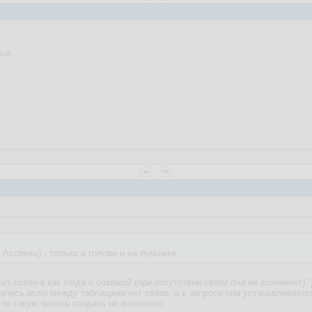
ных
 Acceess) - только в голове и на бумажке.
л связи-а как тогда с ошибкой (при отсутствии связи она не возникнет
у запись,если между таблицами нет связи, а в запросе она устанавливает
 то такую запись создать не возможно