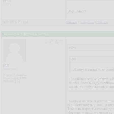
ethon
Гость
Этот пункт?
10.02.2022, 15:11:16
Ответить
|
Цитировать
|
Написать
Не работают формы в access
sdku
ROI
ROI
Участник
...Схему никогда не строил
Откуда: г. Тюмень
Сообщения:
2 326
Я понимаю что не устанавлив
Рейтинг:
0
/
0
запись,если между таблицам
связь, то такую запись созд
Ничего я не теряю и вставляю
И с целостность у меня в нор
Табличные формы только для
Изменения провожу через св