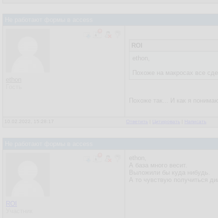
Не работают формы в access
ROI
ethon,
Похоже на макросах все сде
ethon
Гость
Похоже так... И как я поним
10.02.2022, 15:28:17
Ответить
|
Цитировать
|
Написать
Не работают формы в access
ethon,
А база много весит.
Выложили бы куда нибудь.
А то чувствую получиться ди
ROI
Участник