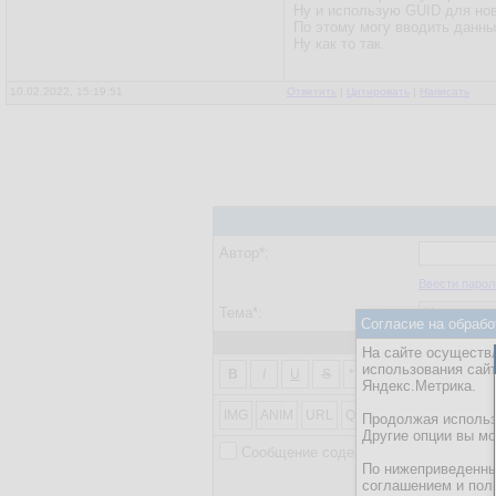
Ну и использую GUID для нов
По этому могу вводить данны
Ну как то так.
10.02.2022, 15:19:51
Ответить
|
Цитировать
|
Написать
Автор*:
Ввести парол
Тема*:
Согласие на обрабо
На сайте осуществл
использования сай
2
X
B
I
U
S
***
1
2
X
2
Яндекс.Метрика.
IMG
ANIM
URL
QUOTE
AI
SPOILER
Продолжая использо
Другие опции вы м
Сообщение содержит картинки или в
По нижеприведенны
ВНИМАНИЕ! На данно
соглашением и пол