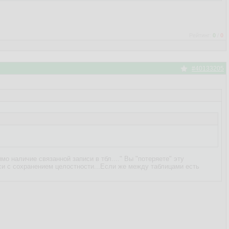
Рейтинг:
0
/
0
#40133205
о наличие связанной записи в тбл...." Вы "потеряете" эту
иси с сохранением целостности...Если же между таблицами есть