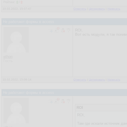
Рейтинг:
0
/
0
10.02.2022, 15:07:47
Ответить
|
Цитировать
|
Написать
Не работают формы в access
ROI,
Вот есть модули, я так понима
ethon
Гость
10.02.2022, 15:08:14
Ответить
|
Цитировать
|
Написать
Не работают формы в access
ROI
ROI,
Там где искали источник да