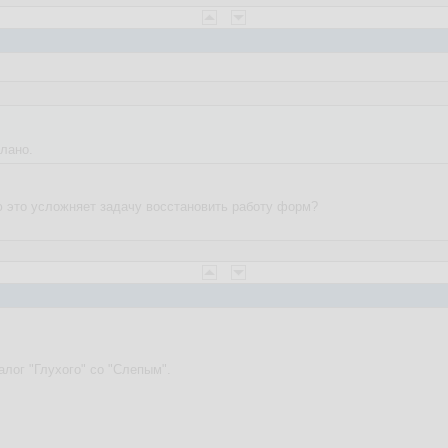
лано.
аю это усложняет задачу восстановить работу форм?
алог "Глухого" со "Слепым".