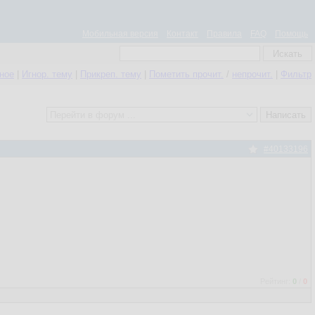
Мобильная версия
Контакт
Правила
FAQ
Помощь
нное
|
Игнор. тему
|
Прикреп. тему
|
Пометить прочит.
/
непрочит.
|
Фильтр
#40133196
Рейтинг:
0
/
0