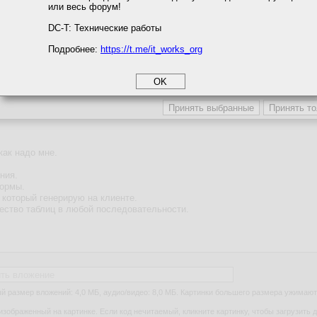
или весь форум!
соглашение
циальности
DC-T: Технические работы
Подробнее:
https://t.me/it_works_org
okie
а статистики
етинга и рекламы
ть вложение
 размер вложений: 4,0 МБ, аудио/видео: 8,0 МБ. Картинки большего размера ужимают
изображенный на картинке. Если код нечитаемый, кликните картинку, чтобы загрузить д