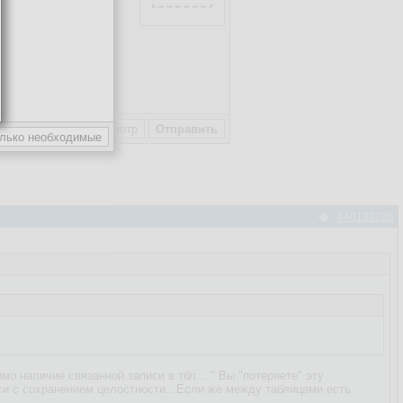
пользовательское
#40133205
о наличие связанной записи в тбл...." Вы "потеряете" эту
иси с сохранением целостности...Если же между таблицами есть