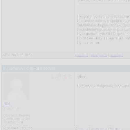
Ничего я не теряю и вставляю
И с целостность у меня в нор
Табличные формы только для
Изменения провожу через св
Ну и использую GUID для нов
По этому могу вводить данны
Ну как то так.
10.02.2022, 15:19:51
Ответить
|
Цитировать
|
Написать
Не работают формы в access
ethon,
Похоже на макросах все сдел
ROI
Участник
Откуда: г. Тюмень
Сообщения:
2 326
Рейтинг:
0
/
0
10.02.2022, 15:21:26
Ответить
|
Цитировать
|
Написать