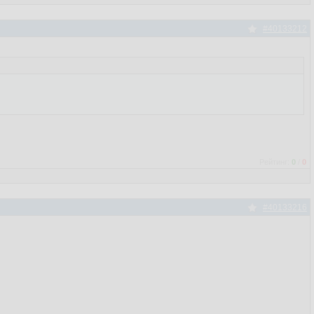
#40133212
Рейтинг:
0
/
0
#40133216