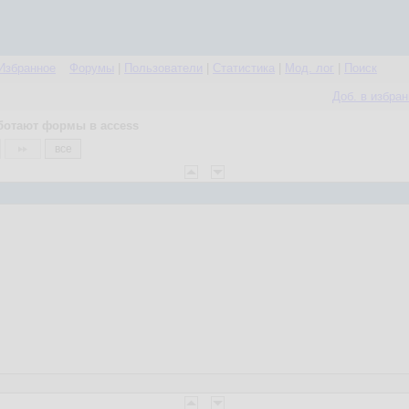
Избранное
Форумы
|
Пользователи
|
Статистика
|
Мод. лог
|
Поиск
Доб. в избра
ботают формы в access
все