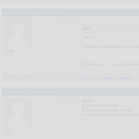
Не работают формы в access
ROI
ethon,
Похоже на макросах все сде
ethon
Гость
Похоже так... И как я поним
10.02.2022, 15:28:17
Ответить
|
Цитировать
|
Написать
Не работают формы в access
ethon,
А база много весит.
Выложили бы куда нибудь.
А то чувствую получиться ди
ROI
Участник