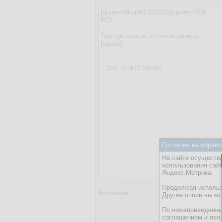
Согласие на обрабо
На сайте осуществл
использования сай
Яндекс.Метрика.
Продолжая использо
Вложение:
Другие опции вы м
Добави
Максимальный
По нижеприведенны
соглашением и пол
Введите код, 