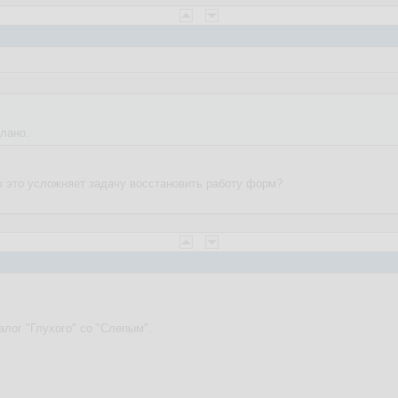
лано.
аю это усложняет задачу восстановить работу форм?
алог "Глухого" со "Слепым".