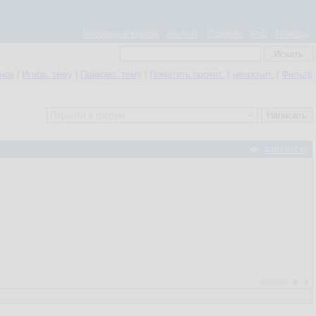
Мобильная версия
Контакт
Правила
FAQ
Помощь
нное
|
Игнор. тему
|
Прикреп. тему
|
Пометить прочит.
/
непрочит.
|
Фильтр
#40133196
Рейтинг:
0
/
0