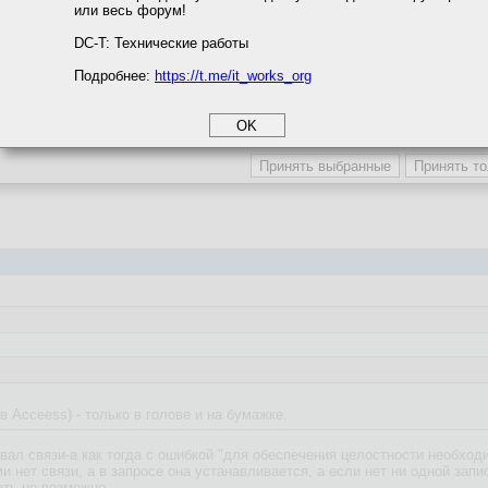
или весь форум!
соглашение
циальности
DC-T: Технические работы
Подробнее:
https://t.me/it_works_org
okie
а статистики
сообщение, я выражаю свое согласие с
правилами форума
и принимаю
е
.
етинга и рекламы
(в Acceess) - только в голове и на бумажке.
ал связи-а как тогда с ошибкой "для обеспечения целостности необходим
и нет связи, а в запросе она устанавливается, а если нет ни одной зап
ать не возможно