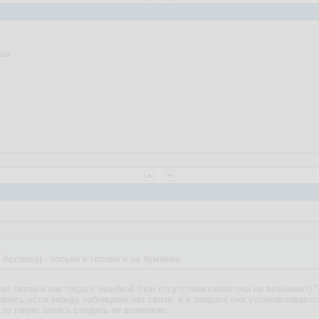
ных
 Acceess) - только в голове и на бумажке.
л связи-а как тогда с ошибкой (при отсутствии связи она не возникнет
у запись,если между таблицами нет связи, а в запросе она устанавливает
 то такую запись создать не возможно