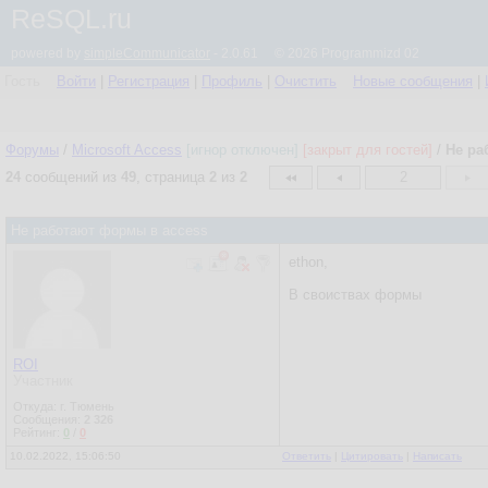
ReSQL.ru
powered by
simpleCommunicator
- 2.0.61 © 2026 Programmizd 02
Гость
Войти
|
Регистрация
|
Профиль
|
Очистить
Новые сообщения
|
Форумы
/
Microsoft Access
[игнор отключен]
[закрыт для гостей]
/
Не ра
24
сообщений из
49
, страница
2
из
2
2
Не работают формы в access
ethon,
В своиствах формы
ROI
Участник
Откуда: г. Тюмень
Сообщения:
2 326
Рейтинг:
0
/
0
10.02.2022, 15:06:50
Ответить
|
Цитировать
|
Написать