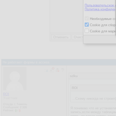
Пользовательское 
Политика конфиден
Необходимые co
Cookie для сбор
Отправляя 
соглашени
Cookie для марк
Не работают формы в access
sdku
ROI
ROI
Участник
...Схему никогда не строил
Откуда: г. Тюмень
Сообщения:
2 326
Я понимаю что не устанавлив
Рейтинг:
0
/
0
запись,если между таблицам
связь, то такую запись созд