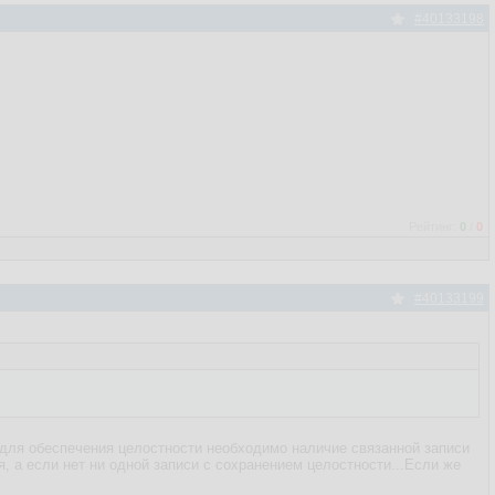
#40133198
Рейтинг:
0
/
0
#40133199
) "для обеспечения целостности необходимо наличие связанной записи
ся, а если нет ни одной записи с сохранением целостности...Если же