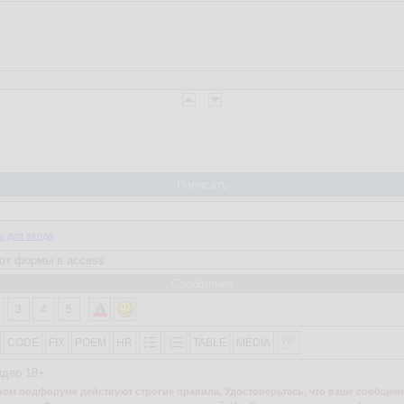
Написать
ь для входа
Сообщение
3
4
5
CODE
FIX
POEM
HR
TABLE
MEDIA
идео 18+
м подфоруме действуют строгие правила. Удостоверьтесь, что ваше сообщени