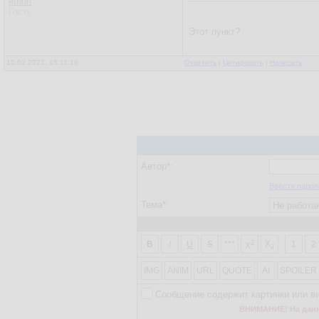
ethon
Гость
Этот пункт?
10.02.2022, 15:11:16
Ответить
|
Цитировать
|
Написать
Автор*:
Ввести парол
Тема*:
2
X
B
I
U
S
***
1
2
X
2
IMG
ANIM
URL
QUOTE
AI
SPOILER
Сообщение содержит картинки или в
ВНИМАНИЕ! На данно