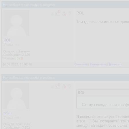
Не работают формы в access
ROI,
Там где искали источник дан
ROI
Участник
Откуда: г. Тюмень
Сообщения:
2 326
Рейтинг:
0
/
0
10.02.2022, 15:07:46
Ответить
|
Цитировать
|
Написать
Не работают формы в access
ROI
...Схему никогда не строил(в
sdku
Я понимаю что не устанавлива
Участник
в тбл...." Вы "потеряете" эт
Откуда: Краснодар
между таблицами есть связь,
Сообщения:
7 762