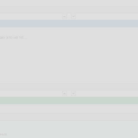
ю это не то...
нных