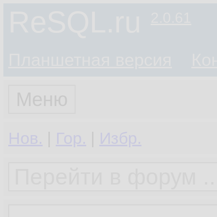
ReSQL.ru
2.0.61
Планшетная версия
Ко
Меню
Нов.
|
Гор.
|
Избр.