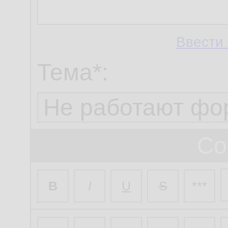
Ввести 
Тема*:
Со
B
I
U
S
***