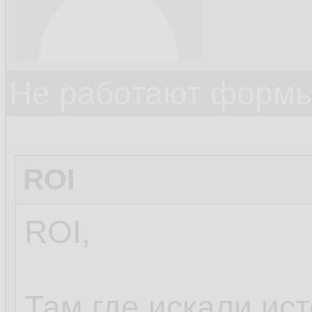
Не работают формы
ROI
ROI,
Там где искали ис