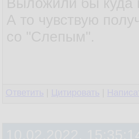
Выложили бы куда 
А то чувствую полу
со "Слепым".
Ответить
|
Цитировать
|
Написа
10.02.2022, 15:35:1