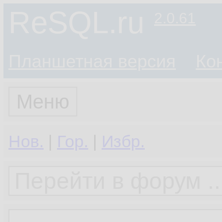
ReSQL.ru
2.0.61
Планшетная версия
Ко
Меню
Нов.
|
Гор.
|
Избр.