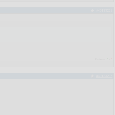
#40133212
Рейтинг:
0
/
0
#40133216