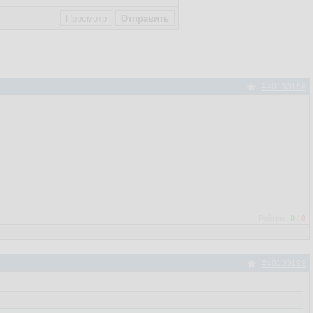
#40133198
Рейтинг:
0
/
0
#40133199