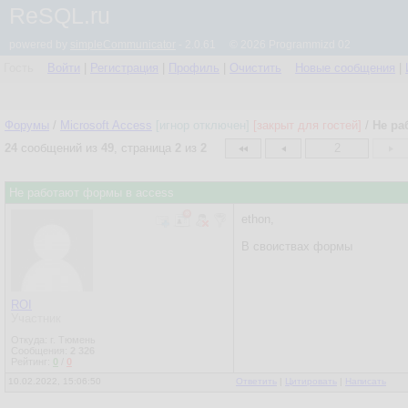
ReSQL.ru
powered by
simpleCommunicator
- 2.0.61 © 2026 Programmizd 02
Гость
Войти
|
Регистрация
|
Профиль
|
Очистить
Новые сообщения
|
Форумы
/
Microsoft Access
[игнор отключен]
[закрыт для гостей]
/
Не ра
24
сообщений из
49
, страница
2
из
2
2
Не работают формы в access
ethon,
В своиствах формы
ROI
Участник
Откуда: г. Тюмень
Сообщения:
2 326
Рейтинг:
0
/
0
10.02.2022, 15:06:50
Ответить
|
Цитировать
|
Написать