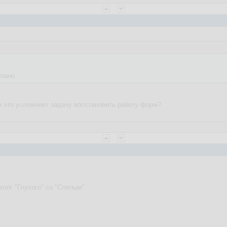
лано.
аю это усложняет задачу восстановить работу форм?
алог "Глухого" со "Слепым".