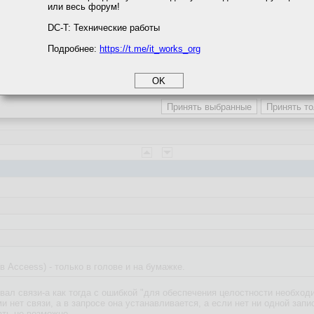
или весь форум!
соглашение
циальности
DC-T: Технические работы
Подробнее:
https://t.me/it_works_org
okie
нных
а статистики
етинга и рекламы
(в Acceess) - только в голове и на бумажке.
ал связи-а как тогда с ошибкой "для обеспечения целостности необходим
и нет связи, а в запросе она устанавливается, а если нет ни одной зап
ать не возможно