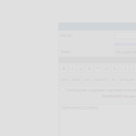
Автор*:
Ввести парол
Тема*:
2
X
B
I
U
S
***
1
2
X
2
IMG
ANIM
URL
QUOTE
AI
SPOILER
Сообщение содержит картинки или в
ВНИМАНИЕ! На данно