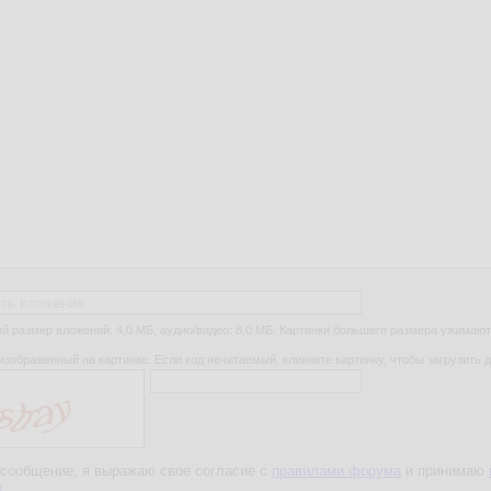
ть вложение
 размер вложений: 4,0 МБ, аудио/видео: 8,0 МБ. Картинки большего размера ужимают
изображенный на картинке. Если код нечитаемый, кликните картинку, чтобы загрузить д
сообщение, я выражаю свое согласие с
правилами форума
и принимаю
е
.