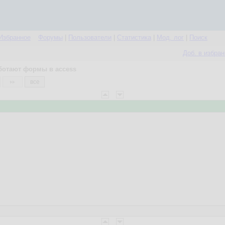
Избранное
Форумы
|
Пользователи
|
Статистика
|
Мод. лог
|
Поиск
Доб. в избра
ботают формы в access
все