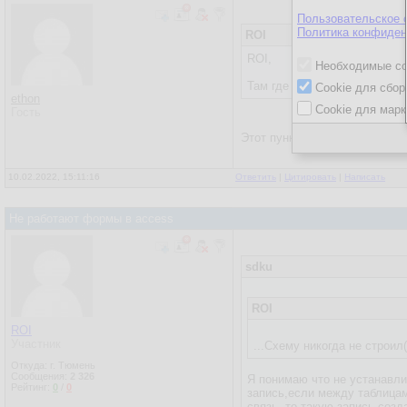
Пользовательское 
Политика конфиден
ROI
ROI,
Необходимые co
Там где искали источник да
Cookie для сбор
ethon
Cookie для марк
Гость
Этот пункт?
10.02.2022, 15:11:16
Ответить
|
Цитировать
|
Написать
Не работают формы в access
sdku
ROI
ROI
Участник
...Схему никогда не строил
Откуда: г. Тюмень
Сообщения:
2 326
Я понимаю что не устанавлив
Рейтинг:
0
/
0
запись,если между таблицам
связь, то такую запись созд