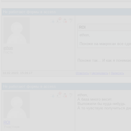
Не работают формы в access
ROI
ethon,
Похоже на макросах все сде
ethon
Гость
Похоже так... И как я поним
10.02.2022, 15:28:17
Ответить
|
Цитировать
|
Написать
Не работают формы в access
ethon,
А база много весит.
Выложили бы куда нибудь.
А то чувствую получиться ди
ROI
Участник