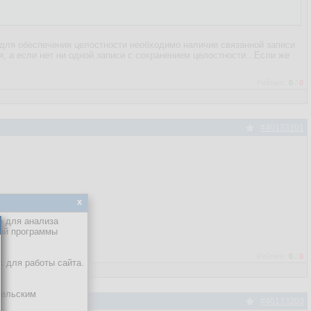
) "для обеспечения целостности необходимо наличие связанной записи
ся, а если нет ни одной записи с сохранением целостности...Если же
Рейтинг:
0
/
0
#40133201
x
е для анализа
кой программы
Рейтинг:
0
/
0
х для работы сайта.
тельским
#40133203