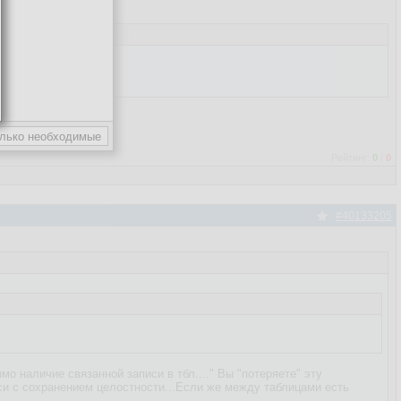
Рейтинг:
0
/
0
#40133205
о наличие связанной записи в тбл...." Вы "потеряете" эту
иси с сохранением целостности...Если же между таблицами есть