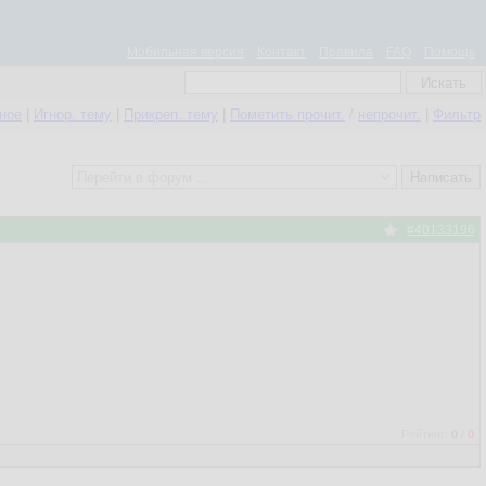
Мобильная версия
Контакт
Правила
FAQ
Помощь
нное
|
Игнор. тему
|
Прикреп. тему
|
Пометить прочит.
/
непрочит.
|
Фильтр
#40133196
Рейтинг:
0
/
0