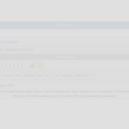
Написать
ь для входа
Сообщение
3
4
5
CODE
FIX
POEM
HR
TABLE
MEDIA
идео 18+
м подфоруме действуют строгие правила. Удостоверьтесь, что ваше сообщени
Форум или тема закрыты для гостей. Необходима авторизация!