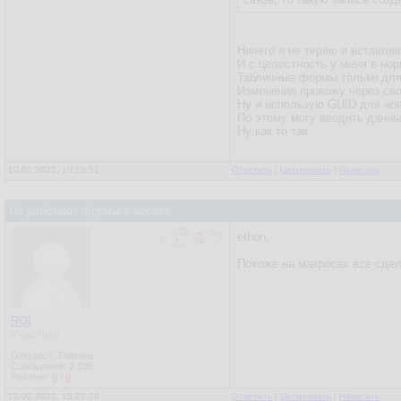
Ничего я не теряю и вставляю
И с целостность у меня в нор
Табличные формы только для
Изменения провожу через св
Ну и использую GUID для нов
По этому могу вводить данны
Ну как то так.
10.02.2022, 15:19:51
Ответить
|
Цитировать
|
Написать
Не работают формы в access
ethon,
Похоже на макросах все сдел
ROI
Участник
Откуда: г. Тюмень
Сообщения:
2 326
Рейтинг:
0
/
0
10.02.2022, 15:21:26
Ответить
|
Цитировать
|
Написать