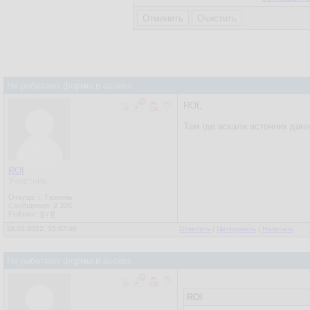
Не работают формы в access
ROI,
Там где искали источник дан
ROI
Участник
Откуда: г. Тюмень
Сообщения:
2 326
Рейтинг:
0
/
0
10.02.2022, 15:07:46
Ответить
|
Цитировать
|
Написать
Не работают формы в access
ROI