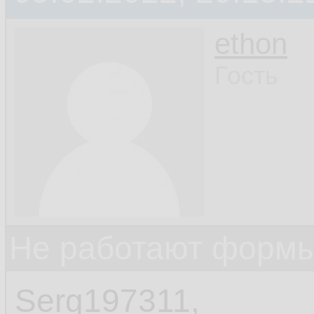
ethon
Гость
Не работают формы
Serg197311,