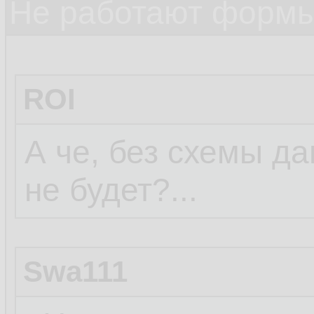
Не работают формы
ROI
А че, без схемы да
не будет?...
Swa111