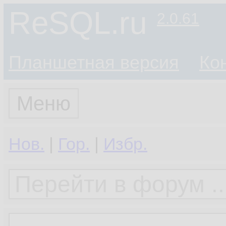
ReSQL.ru
2.0.61
Планшетная версия
Ко
Меню
Нов.
|
Гор.
|
Избр.