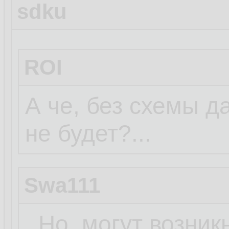
sdku
ROI
А че, без схемы д
не будет?...
Swa111
..Но, могут возни