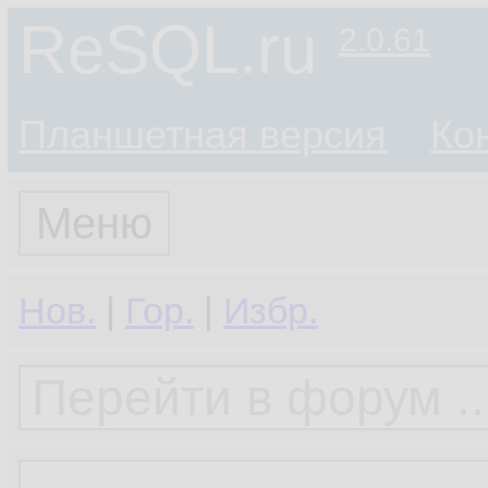
ReSQL.ru
2.0.61
Планшетная версия
Ко
Меню
Нов.
|
Гор.
|
Избр.