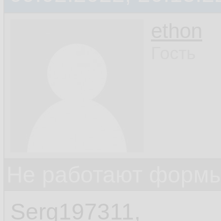
ethon
Гость
Не работают формы
Serg197311,