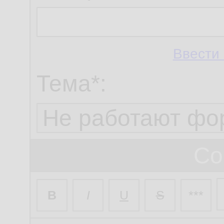
Ввести 
Тема*:
Со
B
I
U
S
***