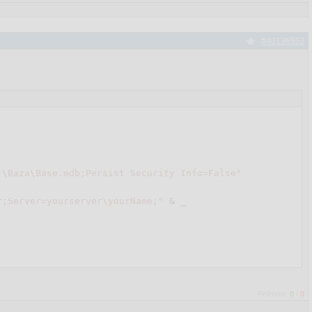
#40136552
:\Baza\Base.mdb;Persist Security Info=False"
r;Server=yourserver\yourName;"
 & _

Рейтинг:
0
/
0