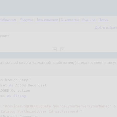
Избранное
Форумы
|
Пользователи
|
Статистика
|
Мод. лог
|
Поиск
Доб. в избра
сните
анные с sql server'а написанный на ado по типу(написан по помяти, могу
sThroughQuery()

dset 
As
 ADODB.Recordset

ADOBD.Conection

ect 
As
String
= 
"Provider=SQLOLEDB;Data Source=yourServer\yourName;"
 & 
 Catalog=Northwind;User Id=sa;Password="
tProject.Connection
