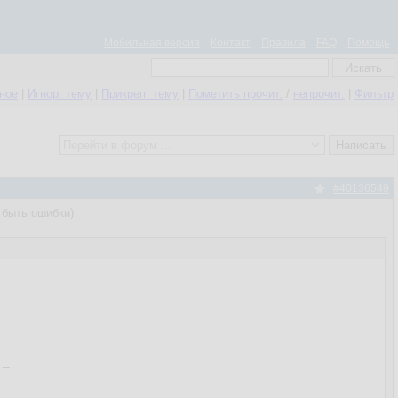
Мобильная версия
Контакт
Правила
FAQ
Помощь
нное
|
Игнор. тему
|
Прикреп. тему
|
Пометить прочит.
/
непрочит.
|
Фильтр
#40136549
т быть ошибки)
_
