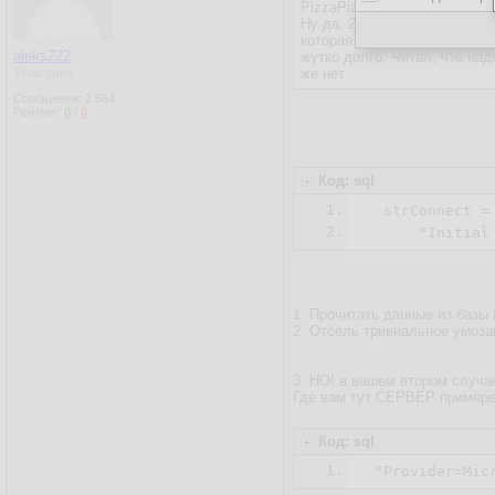
PizzaPizza,
Ну да, 2 подключения: 1 это
которая работает в таком к
aleks222
жутко долго. Читал, что на
Участник
же нет
Сообщения:
2 564
Рейтинг:
0
/
0
Код: sql
1.
  strConnect =
2.
1. Прочитать данные из баз
2. Отсель тривиальное умоз
3. НО! в вашем втором случае
Где вам тут СЕРВЕР пример
Код: sql
1.