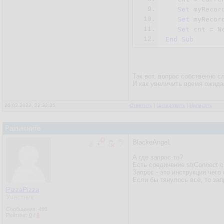
9.
Set
 myRecor
10.
Set
 myRecor
11.
Set
 cnt = 
N
12.
End
Sub
Так вот, вопрос собственно с
И как увеличить время ожидан
26.02.2022, 22:32:35
Ответить
|
Цитировать
|
Написать
Разъясните
BlackeAngel,
А где запрос то?
Есть соединение strConnect с
Запрос - это инструкция чего
Если бы тянулось всё, то за
PizzaPizza
Участник
Сообщения:
499
Рейтинг:
0
/
0