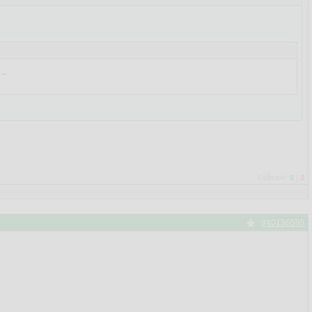
_

Рейтинг:
0
/
0
#40136595