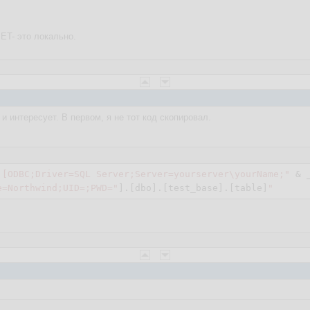
ET- это локально.
 и интересует. В первом, я не тот код скопировал.
 [ODBC;Driver=SQL Server;Server=yourserver\yourName;"
 & _
e=Northwind;UID=;PWD="
].[dbo].[test_base].[table]