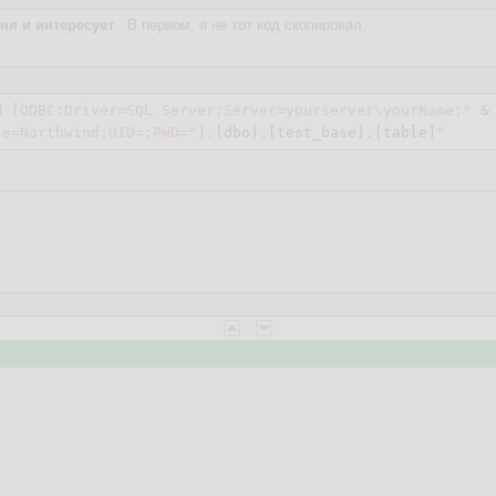
ня и интересует
. В первом, я не тот код скопировал.
M [ODBC;Driver=SQL Server;Server=yourserver\yourName;"
 & 
se=Northwind;UID=;PWD="
].[dbo].[test_base].[table]