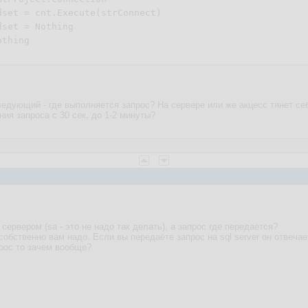
dset = cnt.Execute(strConnect)

dset = 
Nothing
othing
ледующий - где выполняется запрос? На сервере или же акцесс тянет себ
ия запроса с 30 сек, до 1-2 минуты?
 сервером (sa - это не надо так делать), а запрос где передается?
 собственно вам надо. Если вы передаёте запрос на sql server он отвеча
прос то зачем вообще?