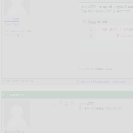
aleks222,
второй случай ме
Где приглючило? А вот тут
aleks222
Код: vbnet
Участник
1.
"SELECT * FRO
Сообщения:
2 564
Рейтинг:
0
/
0
2.
"Databa
Ты уж определись.
27.02.2022, 14:02:05
Ответить
|
Цитировать
|
Написать
Разъясните
aleks222,
В чём определиться то?
BlackeAngel