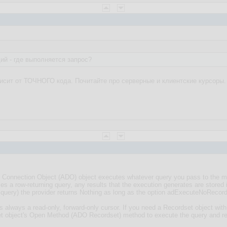
й - где выполняется запрос?
ависит от ТОЧНОГО кода. Почитайте про серверные и клиентские курсоры.
 Connection Object (ADO) object executes whatever query you pass to the me
a row-returning query, any results that the execution generates are stored i
ery) the provider returns Nothing as long as the option adExecuteNoRecords
 always a read-only, forward-only cursor. If you need a Recordset object with 
et object's Open Method (ADO Recordset) method to execute the query and ret