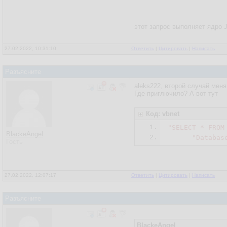
этот запрос выполняет ядро J
27.02.2022, 10:31:10
Ответить
|
Цитировать
|
Написать
Разъясните
aleks222, второй случай меня
Где приглючило? А вот тут
Код: vbnet
1.
"SELECT * FROM
BlackeAngel
2.
"Databas
Гость
27.02.2022, 12:07:17
Ответить
|
Цитировать
|
Написать
Разъясните
BlackeAngel