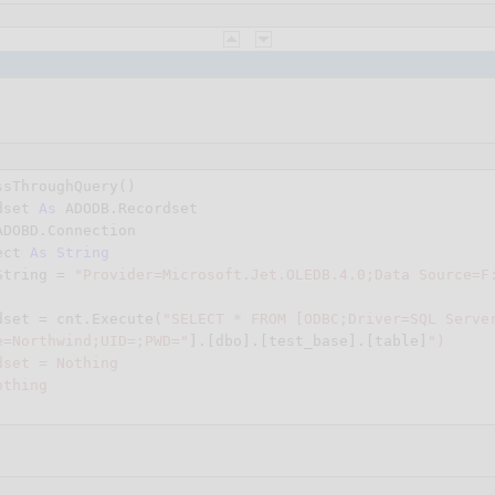
sThroughQuery()

dset 
As
 ADODB.Recordset

ADOBD.Connection

ect 
As
String
String = 
"Provider=Microsoft.Jet.OLEDB.4.0;Data Source=F
dset = cnt.Execute(
"SELECT * FROM [ODBC;Driver=SQL Serve
e=Northwind;UID=;PWD="
].[dbo].[test_base].[table]
")

set = Nothing

thing
