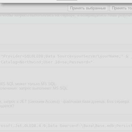
 подключение к mdb файлу, а второй - в запросе. Вот поэтому я и спраш
люче, результирующие данные иногда кладутся в mdb файл, но запрсы в 
до чтобы запросы выполнялись на сервере, а возвращались лишь результ
 "Provider=SQLOLEDB;Data Source=yourServer\yourName;" & _
ы MS SQL может только MS SQL.
аключение: запрос выполняет MS SQL.
, запрос к JET (синоним Access) - файловая база данных. Без сервера.
ещился?