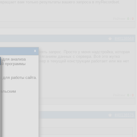
звращает вам только результаты вашего запроса в myRecordset.
Рейтинг:
0
/
0
#40136568
x
ваю, кто будет выполнять запрос. Просто у меня надстройка, которая
тве своём связаны с тяганием данных с сервера. Всё это жутко
е для анализа
т и интересуюсь, сервер в текущей конструкции работает или же нет
кой программы
х для работы сайта.
тельским
Рейтинг:
0
/
0
#40136575