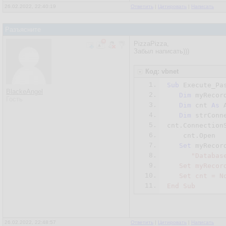
26.02.2022, 22:40:19
Ответить
|
Цитировать
|
Написать
Разъясните
PizzaPizza,
Забыл написать)))
Код: vbnet
1.
Sub
 Execute_Pas
BlackeAngel
2.
Dim
 myRecor
Гость
3.
Dim
 cnt 
As
 
4.
Dim
 strConn
5.
cnt.Connection
6.
    cnt.Open

7.
Set
 myRecor
8.
"Databas
9.
   Set myRecord
10.
   Set cnt = No
11.
26.02.2022, 22:48:57
Ответить
|
Цитировать
|
Написать