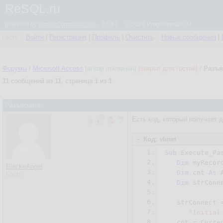
ReSQL.ru
powered by
simpleCommunicator
- 2.0.61 © 2026 Programmizd 02
Гость
Войти
|
Регистрация
|
Профиль
|
Очистить
Новые сообщения
|
Форумы
/
Microsoft Access
[игнор отключен]
[закрыт для гостей]
/
Разъя
11
сообщений из
11
, страница
1
из
1
Разъясните
Есть код, который получает д
Код: vbnet
1.
Sub
 Execute_Pas
2.
Dim
 myRecor
BlackeAngel
3.
Dim
 cnt 
As
 
Гость
4.
Dim
 strConn
5.
6.
   strConnect 
7.
"Initial
8.
   cnt = Curren