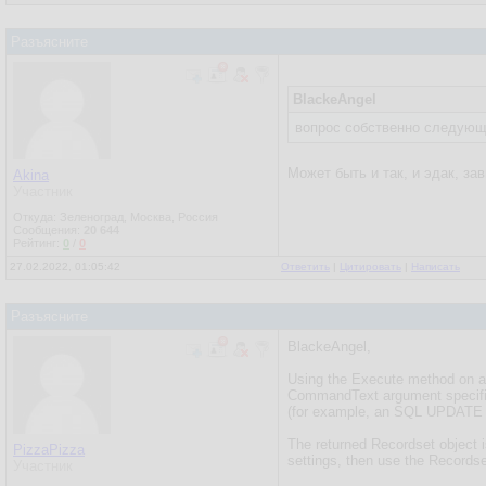
Разъясните
BlackeAngel
вопрос собственно следующи
Может быть и так, и эдак, з
Akina
Участник
Откуда: Зеленоград, Москва, Россия
Сообщения:
20 644
Рейтинг:
0
/
0
27.02.2022, 01:05:42
Ответить
|
Цитировать
|
Написать
Разъясните
BlackeAngel,
Using the Execute method on a
CommandText argument specifies 
(for example, an SQL UPDATE qu
The returned Recordset object is
PizzaPizza
settings, then use the Records
Участник