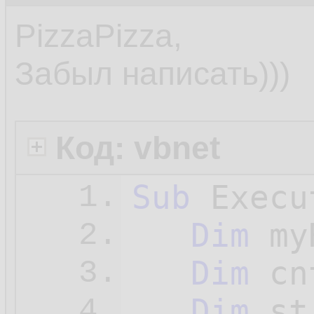
PizzaPizza,
Забыл написать)))
Код: vbnet
Sub
 Execu
1.
Dim
 my
2.
Dim
 cn
3.
Dim
 st
4.