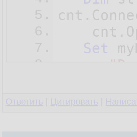
cnt.Conne
5.
    cnt.Op
6.
Set
 my
7.
"Da
8.
   Set my
9.
   Set cn
10.
Ответить
|
Цитировать
|
Написа
11.