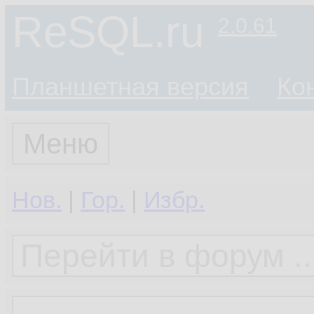
ReSQL.ru
2.0.61
Планшетная версия
Ко
Меню
Нов.
|
Гор.
|
Избр.