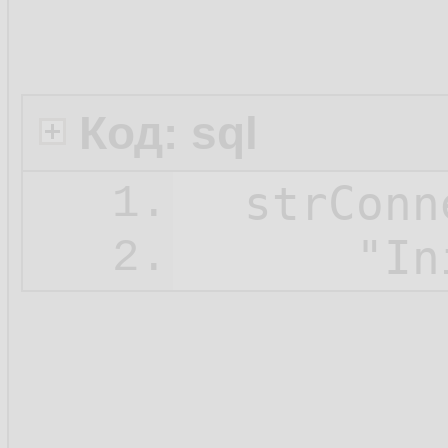
Код: sql
  strConn
1.
2.