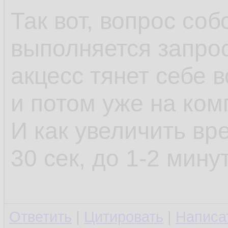
Set
 cn
11.
Так вот, вопрос со
End
Sub
12.
выполняется запро
акцесс тянет себе в
и потом уже на ко
И как увеличить вр
30 сек, до 1-2 мину
Ответить
|
Цитировать
|
Написа