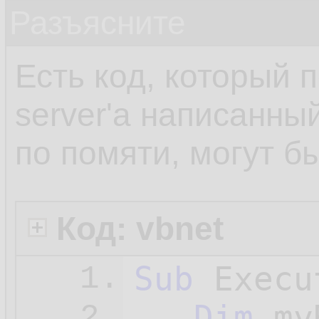
Разъясните
Есть код, который 
server'а написанны
по помяти, могут б
Код: vbnet
Sub
 Execu
1.
Dim
 my
2.