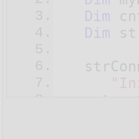
Dim
 cn
3.
Dim
 st
4.
5.
   strCon
6.
"In
7.
   cnt = 
8.
Set
 my
9.
Set
 my
10.