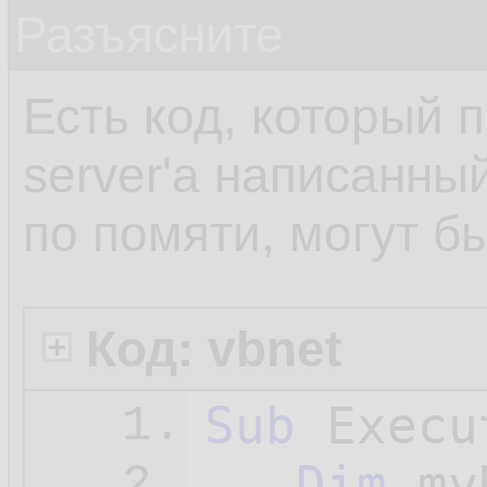
Разъясните
Есть код, который 
server'а написанны
по помяти, могут б
Код: vbnet
Sub
 Execu
1.
Dim
 my
2.