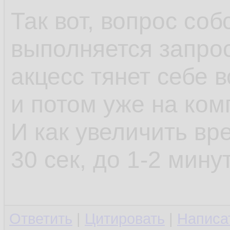
Set
 cn
11.
Так вот, вопрос со
End
Sub
12.
выполняется запро
акцесс тянет себе в
и потом уже на ко
И как увеличить вр
30 сек, до 1-2 мину
Ответить
|
Цитировать
|
Написа