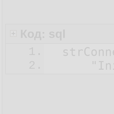
Код: sql
  strConn
1.
2.