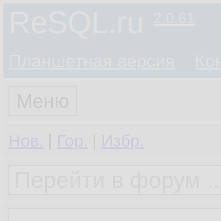
ReSQL.ru
2.0.61
Планшетная версия
Ко
Меню
Нов.
|
Гор.
|
Избр.