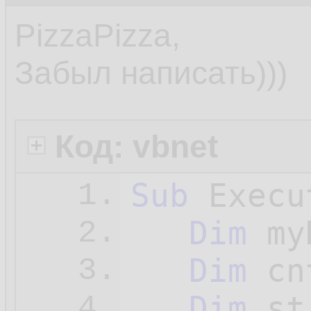
PizzaPizza,
Забыл написать)))
Код: vbnet
Sub
 Execu
1.
Dim
 my
2.
Dim
 cn
3.
Dim
 st
4.