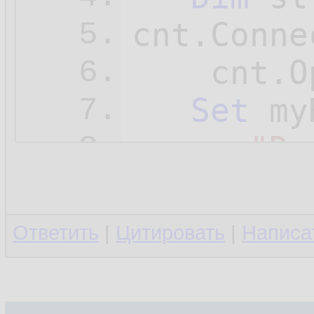
cnt.Conne
5.
    cnt.Op
6.
Set
 my
7.
"Da
8.
   Set my
9.
   Set cn
10.
Ответить
|
Цитировать
|
Написа
11.