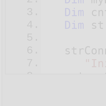
Dim
 cn
3.
Dim
 st
4.
5.
   strCon
6.
"In
7.
   cnt = 
8.
Set
 my
9.
Set
 my
10.