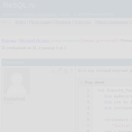
ReSQL.ru
powered by
simpleCommunicator
- 2.0.61 © 2026 Programmizd 02
Гость
Войти
|
Регистрация
|
Профиль
|
Очистить
Новые сообщения
|
Форумы
/
Microsoft Access
[игнор отключен]
[закрыт для гостей]
/
Разъя
11
сообщений из
11
, страница
1
из
1
Разъясните
Есть код, который получает д
Код: vbnet
1.
Sub
 Execute_Pas
2.
Dim
 myRecor
BlackeAngel
3.
Dim
 cnt 
As
 
Гость
4.
Dim
 strConn
5.
6.
   strConnect 
7.
"Initial
8.
   cnt = Curren