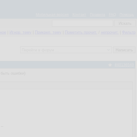
Мобильная версия
Контакт
Правила
FAQ
Помощь
нное
|
Игнор. тему
|
Прикреп. тему
|
Пометить прочит.
/
непрочит.
|
Фильтр
#40136549
т быть ошибки)
_
