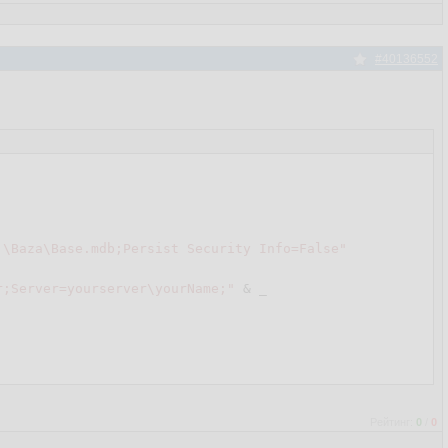
#40136552
:\Baza\Base.mdb;Persist Security Info=False"
r;Server=yourserver\yourName;"
 & _

Рейтинг:
0
/
0