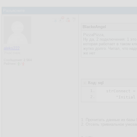
Разъясните
BlackeAngel
PizzaPizza,
Ну да, 2 подключения: 1 это
которая работает в таком к
aleks222
жутко долго. Читал, что на
Участник
же нет
Сообщения:
2 564
Рейтинг:
0
/
0
Код: sql
1.
  strConnect =
2.
1. Прочитать данные из баз
2. Отсель тривиальное умоз