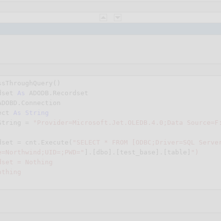
sThroughQuery()

dset 
As
 ADODB.Recordset

ADOBD.Connection

ect 
As
String
String = 
"Provider=Microsoft.Jet.OLEDB.4.0;Data Source=F
dset = cnt.Execute(
"SELECT * FROM [ODBC;Driver=SQL Serve
e=Northwind;UID=;PWD="
].[dbo].[test_base].[table]
")

set = Nothing

thing
