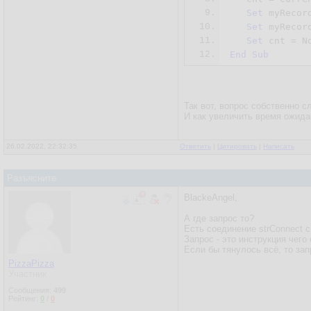
9.
Set
 myRecor
10.
Set
 myRecor
11.
Set
 cnt = 
N
12.
End
Sub
Так вот, вопрос собственно с
И как увеличить время ожидан
26.02.2022, 22:32:35
Ответить
|
Цитировать
|
Написать
Разъясните
BlackeAngel,
А где запрос то?
Есть соединение strConnect с
Запрос - это инструкция чего
Если бы тянулось всё, то за
PizzaPizza
Участник
Сообщения:
499
Рейтинг:
0
/
0