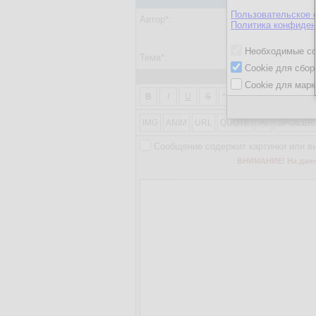
Пользовательское 
Автор*:
Политика конфиден
Ввести парол
Необходимые co
Тема*:
Cookie для сбор
Cookie для марк
2
X
B
I
U
S
***
1
2
X
2
IMG
ANIM
URL
QUOTE
AI
SPOILER
Сообщение содержит картинки или в
ВНИМАНИЕ! На данно