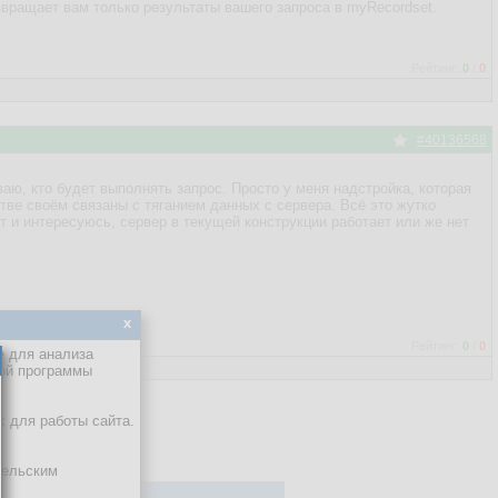
звращает вам только результаты вашего запроса в myRecordset.
Рейтинг:
0
/
0
#40136568
ваю, кто будет выполнять запрос. Просто у меня надстройка, которая
тве своём связаны с тяганием данных с сервера. Всё это жутко
т и интересуюсь, сервер в текущей конструкции работает или же нет
x
Рейтинг:
0
/
0
е для анализа
кой программы
х для работы сайта.
тельским