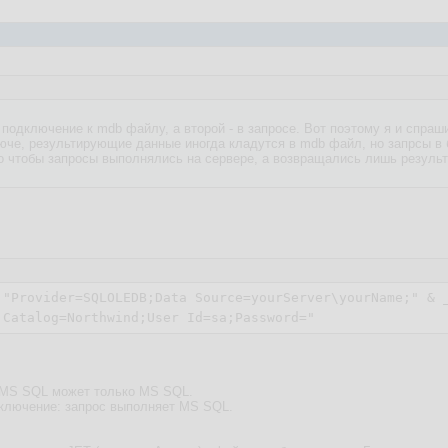
 подключение к mdb файлу, а второй - в запросе. Вот поэтому я и спраш
люче, результирующие данные иногда кладутся в mdb файл, но запрсы в 
до чтобы запросы выполнялись на сервере, а возвращались лишь результ
 "Provider=SQLOLEDB;Data Source=yourServer\yourName;" & _
ы MS SQL может только MS SQL.
аключение: запрос выполняет MS SQL.