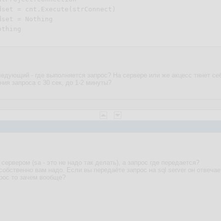
dset = cnt.Execute(strConnect)

dset = 
Nothing
othing
ледующий - где выполняется запрос? На сервере или же акцесс тянет себ
ия запроса с 30 сек, до 1-2 минуты?
 сервером (sa - это не надо так делать), а запрос где передается?
 собственно вам надо. Если вы передаёте запрос на sql server он отвеча
прос то зачем вообще?