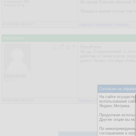
Сообщения:
499
Вы вроде Execute обычный SQ
Рейтинг:
0
/
0
Правда в вашем случае там к
27.02.2022, 03:09:17
Ответить
|
Цитировать
|
Написать
Разъясните
PizzaPizza,
Ну да, 2 подключения: 1 это 
работает в таком ключе, рез
долго. Читал, что надо чтоб
BlackeAngel
Гость
Согласие на обрабо
На сайте осуществл
27.02.2022, 09:12:47
Ответить
|
Цитировать
|
Написать
использования сай
Яндекс.Метрика.
Продолжая использо
Другие опции вы м
По нижеприведенны
соглашением и пол