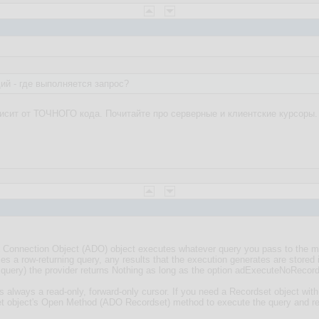
й - где выполняется запрос?
ависит от ТОЧНОГО кода. Почитайте про серверные и клиентские курсоры.
 Connection Object (ADO) object executes whatever query you pass to the me
a row-returning query, any results that the execution generates are stored i
ery) the provider returns Nothing as long as the option adExecuteNoRecords
 always a read-only, forward-only cursor. If you need a Recordset object with 
et object's Open Method (ADO Recordset) method to execute the query and ret