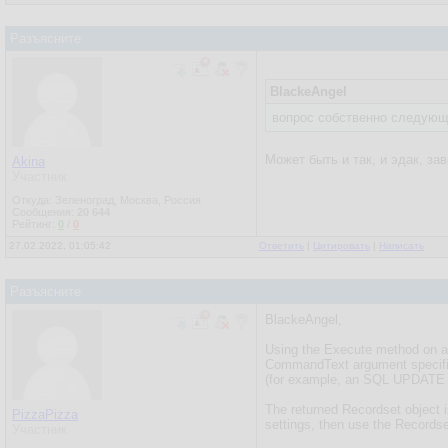
Разъясните
BlackeAngel
вопрос собственно следующи
Может быть и так, и эдак, з
Akina
Участник
Откуда: Зеленоград, Москва, Россия
Сообщения:
20 644
Рейтинг:
0
/
0
27.02.2022, 01:05:42
Ответить
|
Цитировать
|
Написать
Разъясните
BlackeAngel,
Using the Execute method on a
CommandText argument specifies 
(for example, an SQL UPDATE qu
The returned Recordset object is
PizzaPizza
settings, then use the Records
Участник