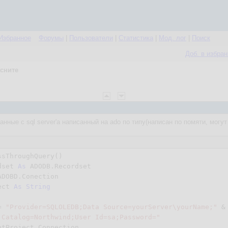
Избранное
Форумы
|
Пользователи
|
Статистика
|
Мод. лог
|
Поиск
Доб. в избра
сните
анные с sql server'а написанный на ado по типу(написан по помяти, могу
sThroughQuery()

dset 
As
 ADODB.Recordset

ADOBD.Conection

ect 
As
String
= 
"Provider=SQLOLEDB;Data Source=yourServer\yourName;"
 & 
 Catalog=Northwind;User Id=sa;Password="
tProject.Connection
