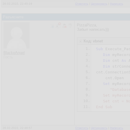
26.02.2022, 22:40:19
Ответить
|
Цитировать
|
Написать
Разъясните
PizzaPizza,
Забыл написать)))
Код: vbnet
1.
Sub
 Execute_Pas
BlackeAngel
2.
Dim
 myRecor
Гость
3.
Dim
 cnt 
As
 
4.
Dim
 strConn
5.
cnt.Connection
6.
    cnt.Open

7.
Set
 myRecor
8.
"Databas
9.
   Set myRecord
10.
   Set cnt = No
11.
26.02.2022, 22:48:57
Ответить
|
Цитировать
|
Написать