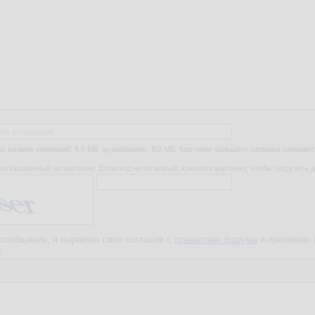
ть вложение
 размер вложений: 4,0 МБ, аудио/видео: 8,0 МБ. Картинки большего размера ужимают
изображенный на картинке. Если код нечитаемый, кликните картинку, чтобы загрузить д
сообщение, я выражаю свое согласие с
правилами форума
и принимаю
е
.