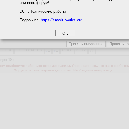
или весь форум!
соглашение
циальности
DC-T: Технические работы
ь для входа
Подробнее:
https://t.me/it_works_org
okie
а статистики
Сообщение
етинга и рекламы
3
4
5
CODE
FIX
POEM
HR
TABLE
MEDIA
идео 18+
м подфоруме действуют строгие правила. Удостоверьтесь, что ваше сообщени
Форум или тема закрыты для гостей. Необходима авторизация!