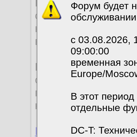
Продолжая использо
Форум будет н
согласие на обрабо
обслуживании
необходимых для р
с 03.08.2026, 
вы можете выбрать
09:00:00
временная зон
По нижеприведенн
Europe/Mosco
ознакомиться с де
пользовательским 
В этот период
конфиденциальност
отдельные фу
Пользовательское 
DC-T: Техниче