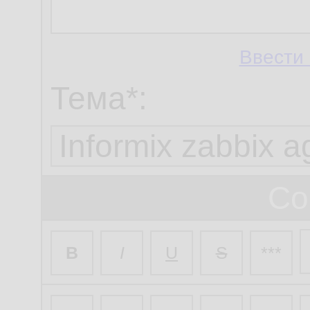
Ввести 
Тема*:
Со
B
I
U
S
***