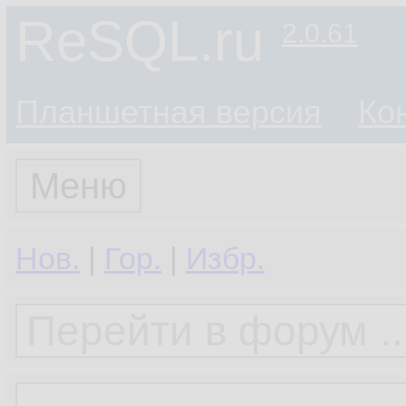
ReSQL.ru
2.0.61
Планшетная версия
Ко
Меню
Нов.
|
Гор.
|
Избр.