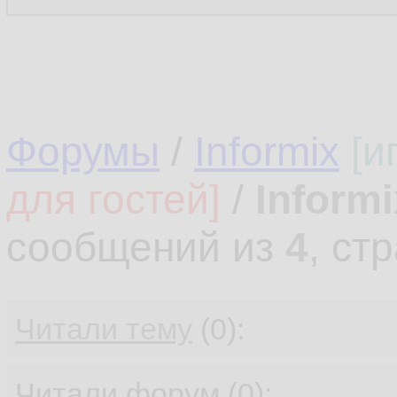
Форумы
/
Informix
[и
для гостей]
/
Informi
сообщений из
4
, ст
Читали тему
(0):
Читали форум (0):