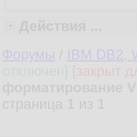
Действия ...
Форумы
/
IBM DB2, 
отключен]
[закрыт д
форматирование V
страница
1
из
1