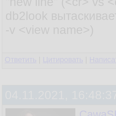
"new line" (<cr> vs 
db2look вытаскивае
-v <view name>)
Ответить
|
Цитировать
|
Написа
04.11.2021, 16:48:3
CawaS