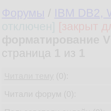
Форумы
/
IBM DB2, 
отключен]
[закрыт д
форматирование V
страница
1
из
1
Читали тему
(0):
Читали форум (0):