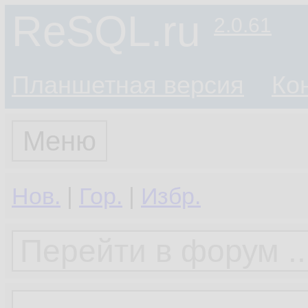
ReSQL.ru
2.0.61
Планшетная версия
Ко
Меню
Нов.
|
Гор.
|
Избр.