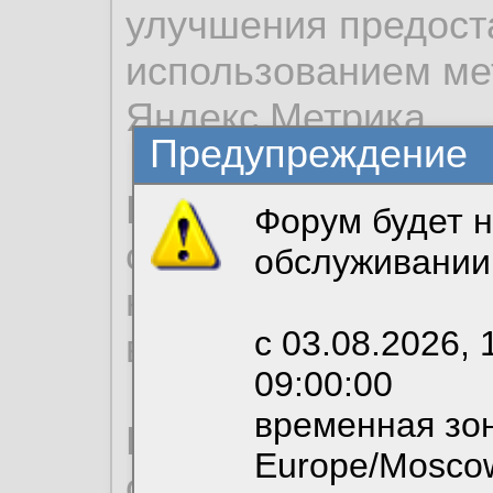
улучшения предост
использованием ме
Яндекс.Метрика.
Предупреждение
Продолжая использо
Форум будет н
согласие на обрабо
обслуживании
необходимых для р
с 03.08.2026, 
вы можете выбрать
09:00:00
временная зон
По нижеприведенн
Europe/Mosco
ознакомиться с де