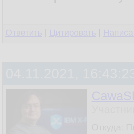
Ответить
|
Цитировать
|
Написа
04.11.2021, 16:43:2
CawaS
Участни
Откуда: П