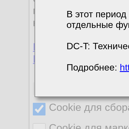
пользовательским 
В этот период
конфиденциальност
отдельные фу
Пользовательское 
DC-T: Техниче
Политика конфиде
Подробнее:
ht
Необходимые co
Cookie для сбор
Cookie для марк