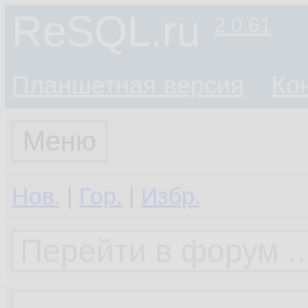
ReSQL.ru
2.0.61
Планшетная версия
Ко
Меню
Нов.
|
Гор.
|
Избр.