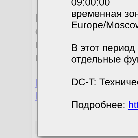
09:00:00
временная зон
По нижеприведенн
Europe/Mosco
ознакомиться с де
пользовательским 
В этот период
конфиденциальност
отдельные фу
Пользовательское 
DC-T: Техниче
Политика конфиде
Подробнее:
ht
Необходимые co