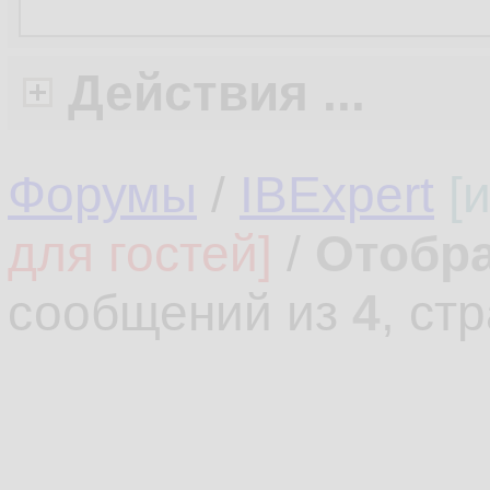
Действия ...
Форумы
/
IBExpert
[
для гостей]
/
Отобра
сообщений из
4
, ст