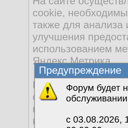
На сайте осуществ
cookie, необходимы
также для анализа 
улучшения предост
использованием ме
Яндекс.Метрика.
Предупреждение
Продолжая использо
Форум будет н
согласие на обрабо
обслуживании
необходимых для р
с 03.08.2026, 
вы можете выбрать