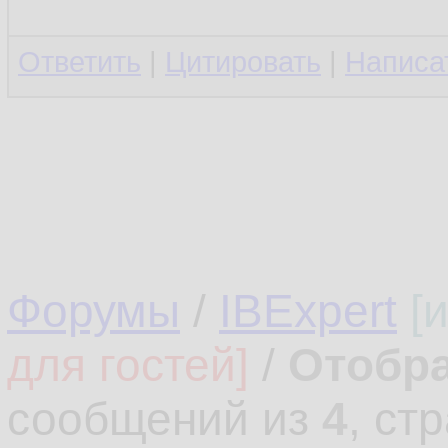
Ответить
|
Цитировать
|
Написа
Форумы
/
IBExpert
[
для гостей]
/
Отобра
сообщений из
4
, ст