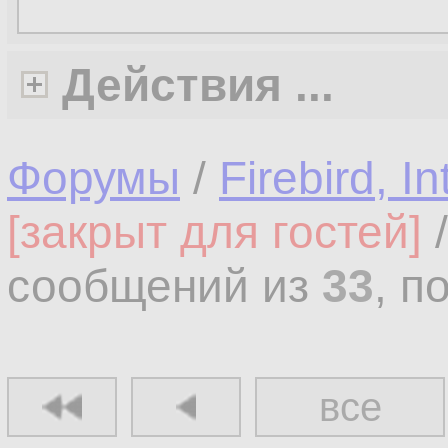
Действия ...
Форумы
/
Firebird, I
[закрыт для гостей]
сообщений из
33
, п
все