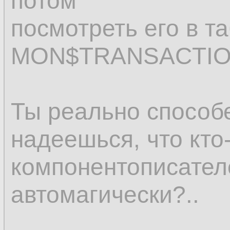
потом
посмотреть его в т
MON$TRANSACTION
Ты реально способ
надеешься, что кто-
компонентописателе
автомагически?..