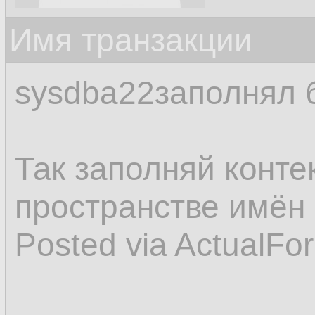
Имя транзакции
sysdba22заполнял 
Так заполняй конт
пространстве имё
Posted via ActualFo