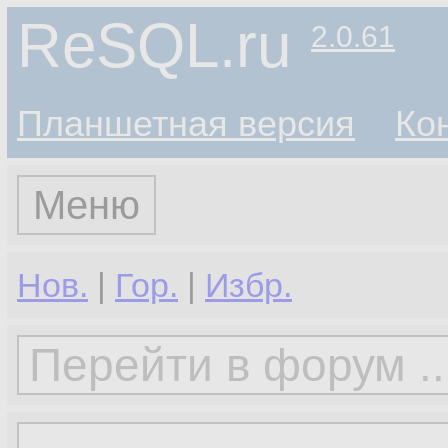
ReSQL.ru
2.0.61
Планшетная версия
Ко
Меню
Нов.
|
Гор.
|
Избр.