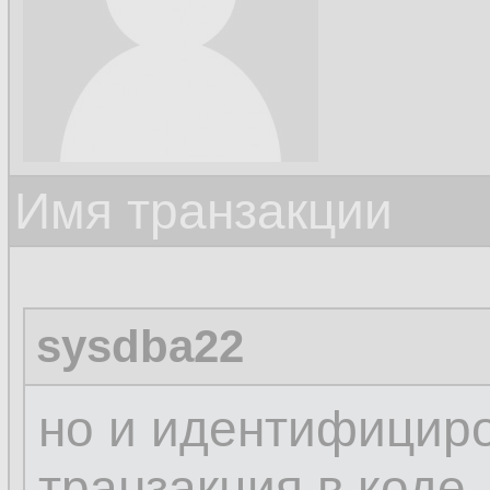
Имя транзакции
sysdba22
но и идентифициро
транзакция в коде