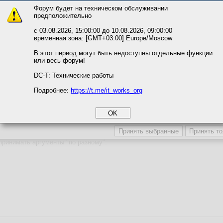
Форум будет на техническом обслуживании
исов теперь надо в виде UTF8 передавать. Напишу эксперту.
предположительно
вать сайт, вы даёте согласие на обработку файлов cookie, необходимы
ожете выбрать по своему усмотрению.
с 03.08.2026, 15:00:00 до 10.08.2026, 09:00:00
временная зона: [GMT+03:00] Europe/Moscow
м ссылкам мы можете ознакомиться с действующим на сайте пользова
итикой конфиденциальности.
В этот период могут быть недоступны отдельные функции
или весь форум!
соглашение
циальности
DC-T: Технические работы
Подробнее:
https://t.me/it_works_org
okie
а статистики
етинга и рекламы
волы совсем не в UTF8.
принимать аргументы "по разному".