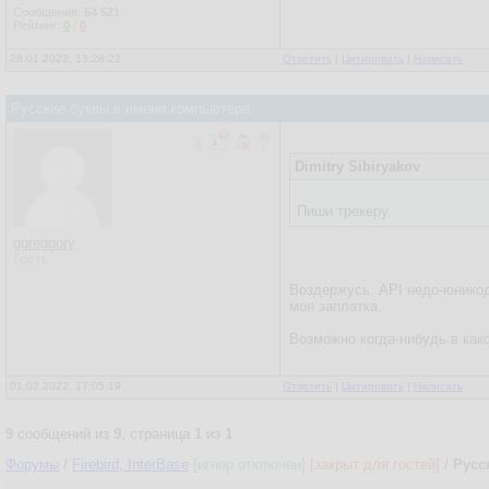
Сообщения:
54 521
Рейтинг:
0
/
0
28.01.2022, 13:28:22
Ответить
|
Цитировать
|
Написать
Русские буквы в имени компьютера
Dimitry Sibiryakov
Пиши трекеру.
ggreggory
Гость
Воздержусь. API недо-юникодн
моя заплатка.
Возможно когда-нибудь в како
01.02.2022, 17:05:19
Ответить
|
Цитировать
|
Написать
9
сообщений из
9
, страница
1
из
1
Форумы
/
Firebird, InterBase
[игнор отключен]
[закрыт для гостей]
/
Русс