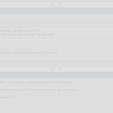
мволы совсем не в UTF8.
 принимать аргументы "по разному".
а теперь строку коннекта в UTF8 хочет.
tach - она теперь строку коннекта в UTF8 хочет.
образует её в UTF-8 самостоятельно. В отличии от
.
Server 1.5