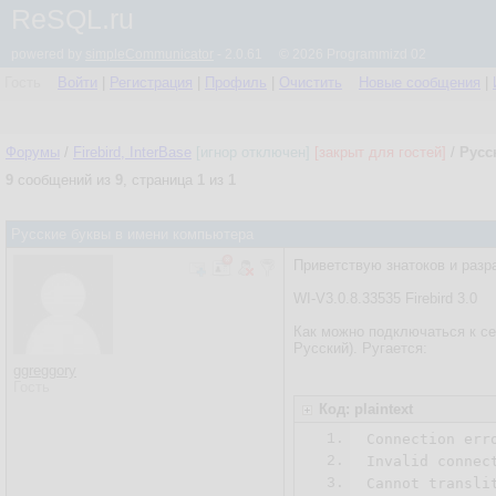
ReSQL.ru
powered by
simpleCommunicator
- 2.0.61 © 2026 Programmizd 02
Гость
Войти
|
Регистрация
|
Профиль
|
Очистить
Новые сообщения
|
Форумы
/
Firebird, InterBase
[игнор отключен]
[закрыт для гостей]
/
Русс
9
сообщений из
9
, страница
1
из
1
Русские буквы в имени компьютера
Приветствую знатоков и разр
WI-V3.0.8.33535 Firebird 3.0
Как можно подключаться к се
Русский). Ругается:
ggreggory
Гость
Код: plaintext
1.
Connection erro
2.
Invalid connect
3.