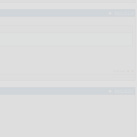
#40130144
Рейтинг:
0
/
0
#40130267