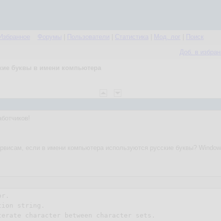
Избранное
Форумы
|
Пользователи
|
Статистика
|
Мод. лог
|
Поиск
Доб. в избра
кие буквы в имени компьютера
аботчиков!
рвисам, если в имени компьютера используются русские буквы? Window
r.

ion string.
