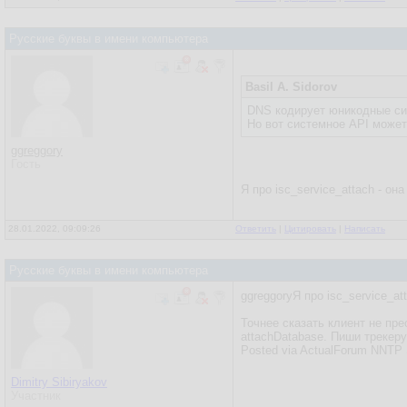
Русские буквы в имени компьютера
Basil A. Sidorov
DNS кодирует юникодные си
Но вот системное API может
ggreggory
Гость
Я про isc_service_attach - он
28.01.2022, 09:09:26
Ответить
|
Цитировать
|
Написать
Русские буквы в имени компьютера
ggreggoryЯ про isc_service_at
Точнее сказать клиент не пре
attachDatabase. Пиши трекеру
Posted via ActualForum NNTP 
Dimitry Sibiryakov
Участник