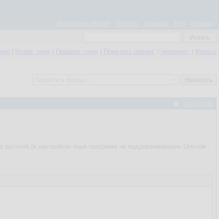
Мобильная версия
Контакт
Правила
FAQ
Помощь
нное
|
Игнор. тему
|
Прикреп. тему
|
Пометить прочит.
/
непрочит.
|
Фильтр
#40130080
s русский (в настройках язык программ не поддерживающих Unicode -