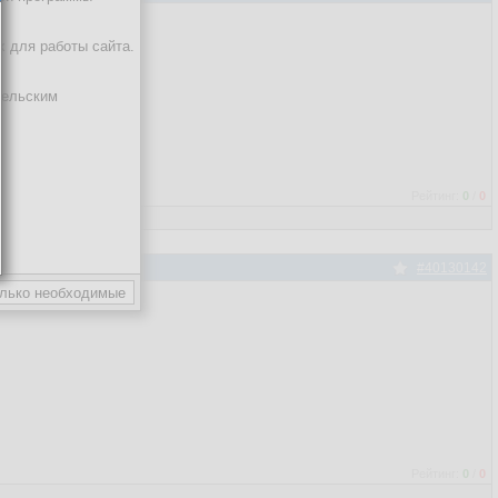
х для работы сайта.
тельским
Рейтинг:
0
/
0
#40130142
Рейтинг:
0
/
0