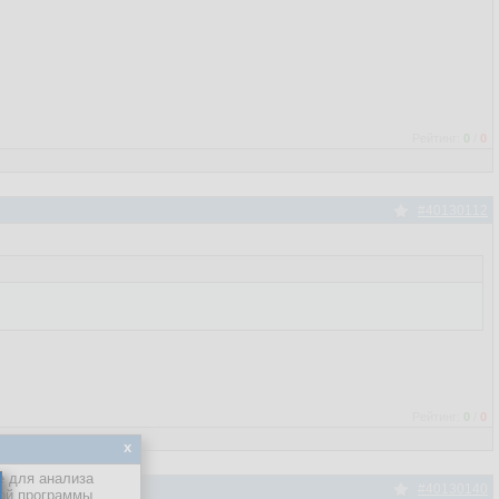
Рейтинг:
0
/
0
#40130112
Рейтинг:
0
/
0
x
е для анализа
#40130140
кой программы