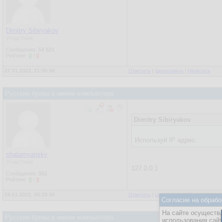
Dimitry Sibiryakov
Участник
Сообщения:
54 521
Рейтинг:
0
/
0
27.01.2022, 21:50:36
Ответить
|
Цитировать
|
Написать
Русские буквы в имени компьютера
Dimitry Sibiryakov
Используй IP адрес.
shalamyansky
Участник
127.0.0.1
Сообщения:
352
Рейтинг:
0
/
0
28.01.2022, 00:20:50
Ответить
|
Цитировать
|
Написать
Согласие на обрабо
На сайте осуществл
Русские буквы в имени компьютера
использования сай