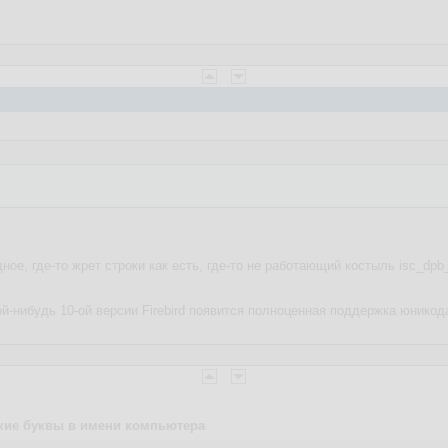
ое, где-то жрет строки как есть, где-то не работающий костыль isc_dpb_
й-нибудь 10-ой версии Firebird появится полноценная поддержка юникода,
кие буквы в имени компьютера