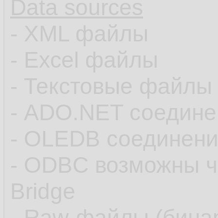
Data sources
- XML файлы
- Excel файлы
- Текстовые файлы
- ADO.NET соедине
- OLEDB соединен
- ODBC возможны 
Bridge
- Raw-файлы (бина