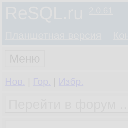
ReSQL.ru
2.0.61
Планшетная версия
Ко
Меню
Нов.
|
Гор.
|
Избр.