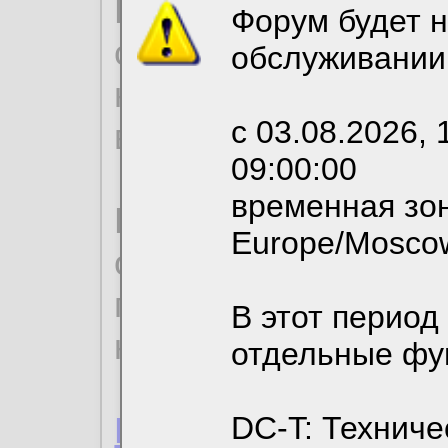
Продолжая использо
Форум будет н
согласие на обрабо
обслуживании
необходимых для р
с 03.08.2026, 
вы можете выбрать
09:00:00
временная зон
По нижеприведенн
Europe/Mosco
ознакомиться с де
пользовательским 
В этот период
конфиденциальност
отдельные фу
Пользовательское 
DC-T: Техниче