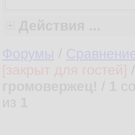
Действия ...
Форумы
/
Сравнени
[закрыт для гостей]
громовержец!
/
1
со
из
1