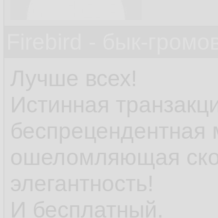
Firebird - бык-гром
Лучше всех!
Истинная транзакц
беспрецендентная 
ошеломляющая скор
элегантность!
И бесплатный.