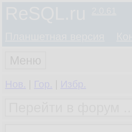
ReSQL.ru
2.0.61
Планшетная версия
Ко
Меню
Нов.
|
Гор.
|
Избр.