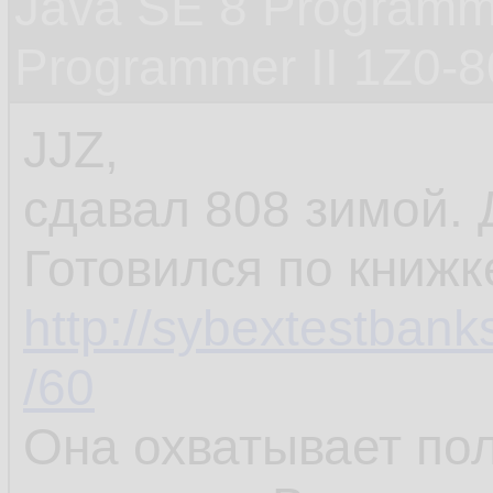
Java SE 8 Programme
Programmer II 1Z0-
JJZ,
сдавал 808 зимой.
Готовился по книжк
http://sybextestbank
/60
Она охватывает по