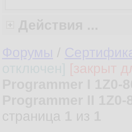
Действия ...
Форумы
/
Сертифика
отключен]
[закрыт д
Programmer I 1Z0-8
Programmer II 1Z0-
страница
1
из
1