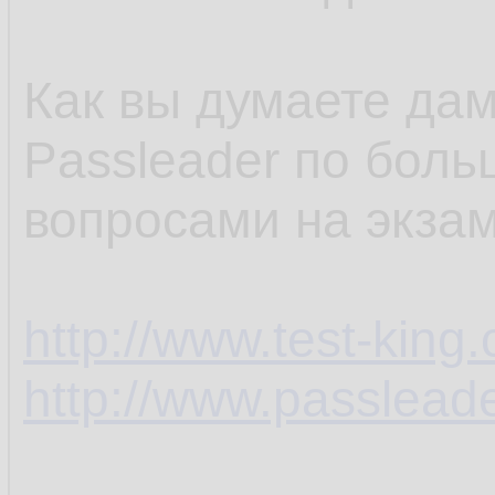
Как вы думаете дам
Passleader по боль
вопросами на экза
http://www.test-kin
http://www.passlead