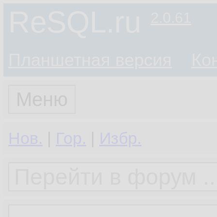
ReSQL.ru
2.0.61
Планшетная версия
Ко
Меню
Нов.
|
Гор.
|
Избр.