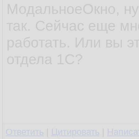
МодальноеОкно, ну 
так. Сейчас еще м
работать. Или вы э
отдела 1С?
Ответить
|
Цитировать
|
Написа