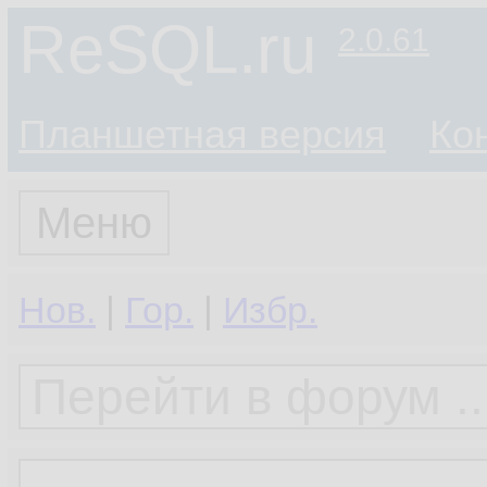
ReSQL.ru
2.0.61
Планшетная версия
Ко
Меню
Нов.
|
Гор.
|
Избр.