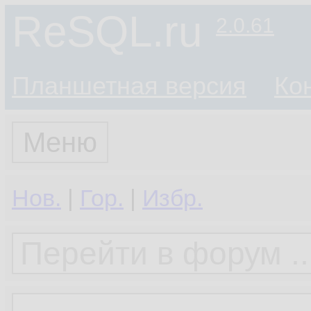
ReSQL.ru
2.0.61
Планшетная версия
Ко
Меню
Нов.
|
Гор.
|
Избр.