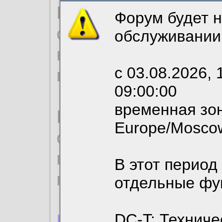
Продолжая использо
Форум будет н
согласие на обрабо
обслуживании
необходимых для р
с 03.08.2026, 
вы можете выбрать
09:00:00
временная зон
По нижеприведенн
Europe/Mosco
ознакомиться с де
пользовательским 
В этот период
конфиденциальност
отдельные фу
Пользовательское 
DC-T: Техниче