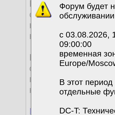
Продолжая использо
Форум будет н
согласие на обрабо
обслуживании
необходимых для р
с 03.08.2026, 
вы можете выбрать
09:00:00
временная зон
По нижеприведенн
Europe/Mosco
ознакомиться с де
пользовательским 
В этот период
конфиденциальност
отдельные фу
Пользовательское 
DC-T: Техниче