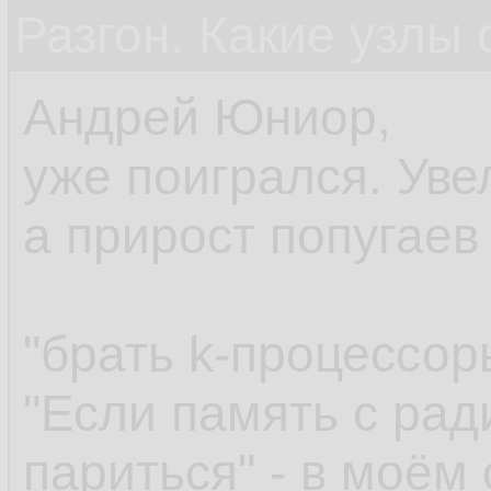
Разгон. Какие узлы
Андрей Юниор,
уже поигрался. Уве
а прирост попугаев 
"брать k-процессоры
"Если память с рад
париться" - в моём