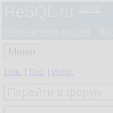
ReSQL.ru
2.0.61
Планшетная версия
Ко
Меню
Нов.
|
Гор.
|
Избр.