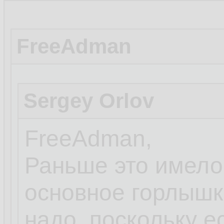
FreeAdman
Sergey Orlov
FreeAdman,
Раньше это имело 
основное горлышко 
надо, поскольку е