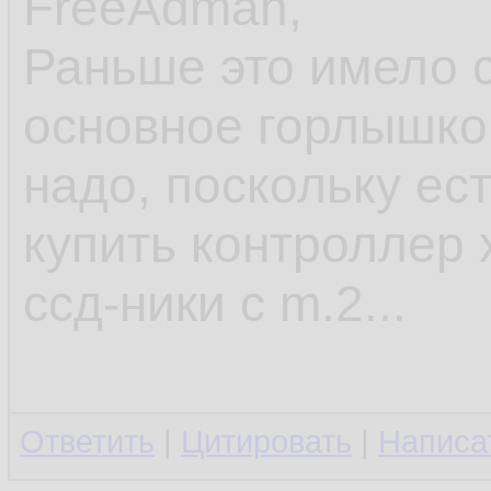
FreeAdman,
Раньше это имело с
основное горлышко д
надо, поскольку ес
купить контроллер 
ссд-ники с m.2...
Ответить
|
Цитировать
|
Написа