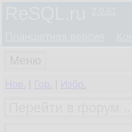
ReSQL.ru
2.0.61
Планшетная версия
Ко
Меню
Нов.
|
Гор.
|
Избр.