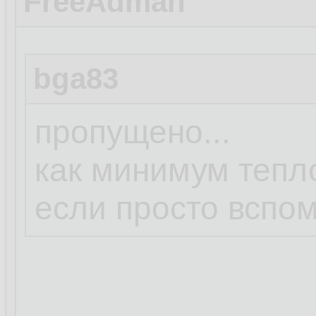
FreeAdman
bga83
пропущено...
как минимум тепл
если просто вспо