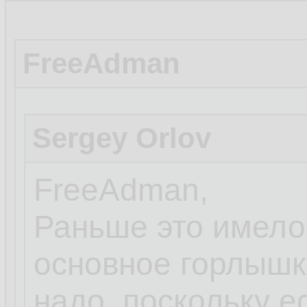
FreeAdman
Sergey Orlov
FreeAdman,
Раньше это имело 
основное горлышко 
надо, поскольку е