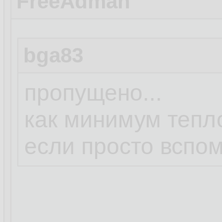
FreeAdman
bga83
пропущено...
как минимум тепл
если просто вспо