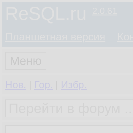
ReSQL.ru
2.0.61
Планшетная версия
Ко
Меню
Нов.
|
Гор.
|
Избр.