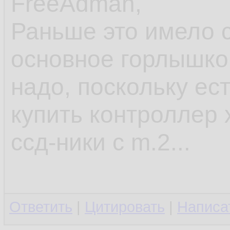
FreeAdman,
Раньше это имело с
основное горлышко д
надо, поскольку ес
купить контроллер 
ссд-ники с m.2...
Ответить
|
Цитировать
|
Написа