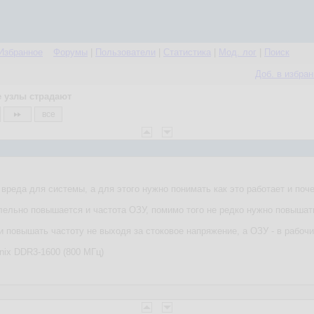
Избранное
Форумы
|
Пользователи
|
Статистика
|
Мод. лог
|
Поиск
Доб. в избра
е узлы страдают
все
вреда для системы, а для этого нужно понимать как это работает и поч
ельно повышается и частота ОЗУ, помимо того не редко нужно повышат
и повышать частоту не выходя за стоковое напряжение, а ОЗУ - в рабочи
ix DDR3-1600 (800 МГц)