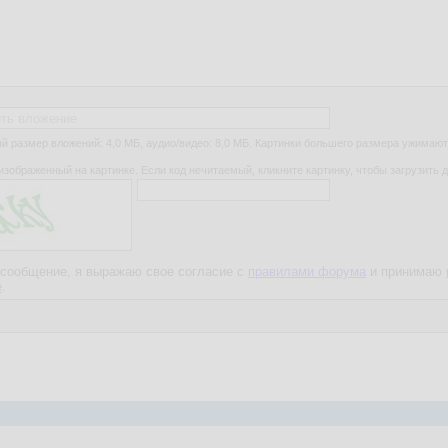
ть вложение
 размер вложений: 4,0 МБ, аудио/видео: 8,0 МБ. Картинки большего размера ужимают
изображенный на картинке. Если код нечитаемый, кликните картинку, чтобы загрузить д
сообщение, я выражаю свое согласие с
правилами форума
и принимаю
е
.