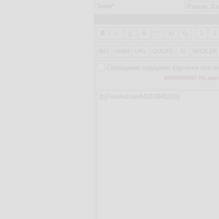
Тема*:
2
X
B
I
U
S
***
1
2
X
2
IMG
ANIM
URL
QUOTE
AI
SPOILER
Сообщение содержит картинки или в
ВНИМАНИЕ! На данно