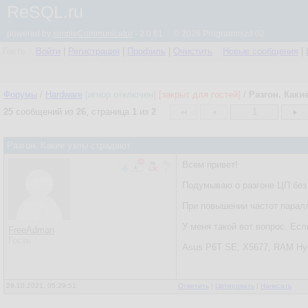
ReSQL.ru
powered by
simpleCommunicator
- 2.0.61 © 2026 Programmizd 02
Гость
Войти
|
Регистрация
|
Профиль
|
Очистить
Новые сообщения
|
Форумы
/
Hardware
[игнор отключен]
[закрыт для гостей]
/
Разгон. Каки
25
сообщений из
26
, страница
1
из
2
1
Разгон. Какие узлы страдают
Всем привет!
Подумываю о разгоне ЦП без 
При повышении частот паралл
У меня такой вот вопрос. Есл
FreeAdman
Гость
Asus P6T SE, X5677, RAM Hyn
29.10.2021, 05:29:51
Ответить
|
Цитировать
|
Написать