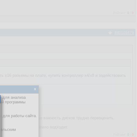
Рейтинг:
0
/
0
#40108479
сть x16 разьемы на плате, купить контроллер x4/x8 и задействовать
x
е для анализа
кой программы
х для работы сайта.
то перезагружаться, то важность дисков трудно переоценить.
етен.
т купить SSD как правило подходит.
тельским
Рейтинг:
0
/
0