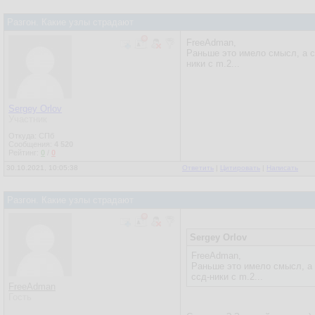
Разгон. Какие узлы страдают
FreeAdman,
Раньше это имело смысл, а се
ники с m.2...
Sergey Orlov
Участник
Откуда: СПб
Сообщения:
4 520
Рейтинг:
0
/
0
30.10.2021, 10:05:38
Ответить
|
Цитировать
|
Написать
Разгон. Какие узлы страдают
Sergey Orlov
FreeAdman,
Раньше это имело смысл, а с
ссд-ники с m.2...
FreeAdman
Гость