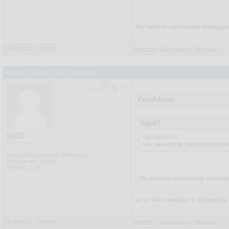
Не люблю капитанов очевидн
29.10.2021, 10:25:23
Ответить
|
Цитировать
|
Написать
Разгон. Какие узлы страдают
FreeAdman
bga83
bga83
пропущено...
Участник
как минимум тепловыделени
Откуда: Город герой Ленинград
Сообщения:
29 914
Рейтинг:
0
/
0
Не люблю капитанов очевид
а ты чего ожидал с вопросом
29.10.2021, 10:48:50
Ответить
|
Цитировать
|
Написать