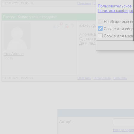
31.10.2021, 19:05:00
Ответить
|
Цитировать
|
Написать
Пользовательское 
Политика конфиден
Разгон. Какие узлы страдают
Необходимые co
alexeyvg,
Cookie для сбор
я понимаю, что вы очень ува
Cookie для марк
Однако речь идёт чётко и ясн
Да и ладно.
FreeAdman
Гость
31.10.2021, 19:20:25
Ответить
|
Цитировать
|
Написать
Автор*:
Ввести парол