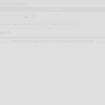
Сообщение
3
4
5
CODE
FIX
POEM
HR
TABLE
MEDIA
идео 18+
м подфоруме действуют строгие правила. Удостоверьтесь, что ваше сообщени
Форум или тема закрыты для гостей. Необходима авторизация!