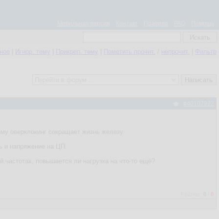
Мобильная версия
Контакт
Правила
FAQ
Помощь
нное
|
Игнор. тему
|
Прикреп. тему
|
Пометить прочит.
/
непрочит.
|
Фильтр
#40107922
ему оверклокинг сокращает жизнь железу.
ь и напряжение на ЦП.
й частотах, повышается ли нагрузка на что-то ещё?
Рейтинг:
0
/
0