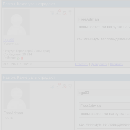
Разгон. Какие узлы страдают
FreeAdman
повышается ли нагрузка на 
как минимум тепловыделение 
bga83
Участник
Откуда: Город герой Ленинград
Сообщения:
29 914
Рейтинг:
0
/
0
29.10.2021, 10:02:33
Ответить
|
Цитировать
|
Написать
Разгон. Какие узлы страдают
bga83
FreeAdman
FreeAdman
повышается ли нагрузка на
Гость
как минимум тепловыделение