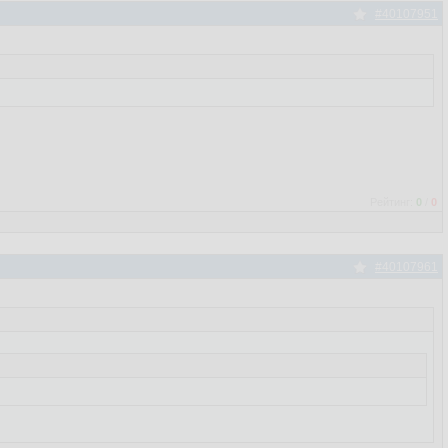
#40107951
Рейтинг:
0
/
0
#40107961