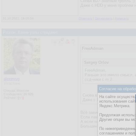
Снова вы? Знатный тролль :)
Даже с HDD у меня проблем н
31.10.2021, 18:05:54
Ответить
|
Цитировать
|
Написать
Разгон. Какие узлы страдают
FreeAdman
Sergey Orlov
FreeAdman,
Раньше это имело смысл, а 
alexeyvg
ссд-ники с m.2...
Участник
Согласие на обрабо
Откуда: Moscow
Сообщения:
26 926
Снова вы? Знатный тролль :
На сайте осуществл
Рейтинг:
0
/
0
Даже с HDD у меня проблем 
использования сай
Яндекс.Метрика.
Всё зависит же от модели ис
Продолжая использо
Если памяти мало, надо запус
Другие опции вы м
А если надо просто считать 
Большинство обычных пользов
По нижеприведенны
соглашением и пол