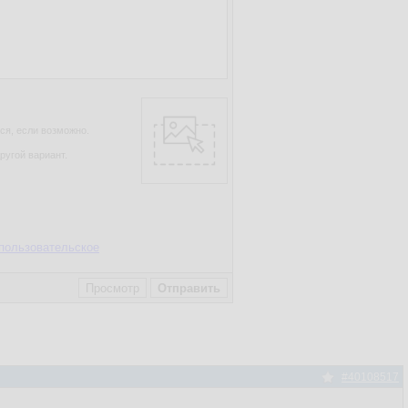
ся, если возможно.
ругой вариант.
пользовательское
#40108517