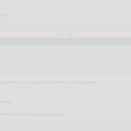
остей
е растет, это если просто вспомнить законы физики
ностей
 ничего иного не подразумевающим?