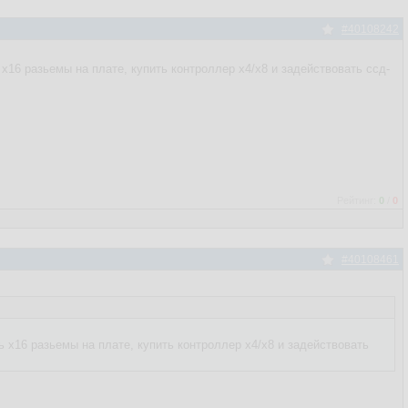
#40108242
ь x16 разьемы на плате, купить контроллер x4/x8 и задействовать ссд-
Рейтинг:
0
/
0
#40108461
ть x16 разьемы на плате, купить контроллер x4/x8 и задействовать