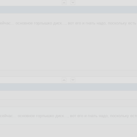
йчас... основное горлышко диск..., вот его и гнать надо, поскольку ест
ейчас... основное горлышко диск..., вот его и гнать надо, поскольку ес