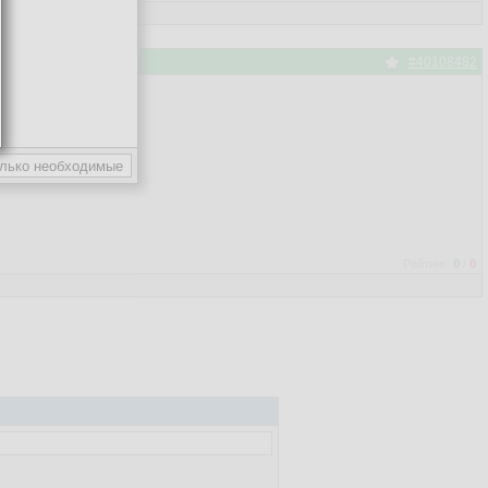
#40108482
Рейтинг:
0
/
0