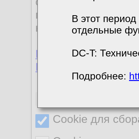
ознакомиться с де
пользовательским 
В этот период
конфиденциальност
отдельные фу
Пользовательское 
DC-T: Техниче
Политика конфиде
Подробнее:
ht
Необходимые co
Cookie для сбор