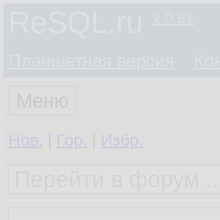
ReSQL.ru
2.0.61
Планшетная версия
Ко
Меню
Нов.
|
Гор.
|
Избр.