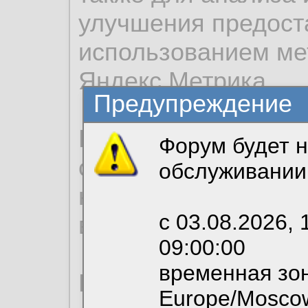
улучшения предост
использованием ме
Яндекс.Метрика.
Предупреждение
Продолжая использо
Форум будет н
согласие на обрабо
обслуживании
необходимых для р
с 03.08.2026, 
вы можете выбрать
09:00:00
временная зон
По нижеприведенн
Europe/Mosco