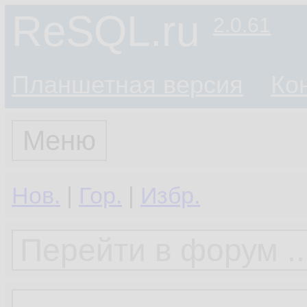
ReSQL.ru
2.0.61
Планшетная версия
Ко
Меню
Нов.
|
Гор.
|
Избр.