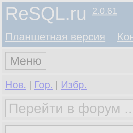
ReSQL.ru
2.0.61
Планшетная версия
Ко
Меню
Нов.
|
Гор.
|
Избр.