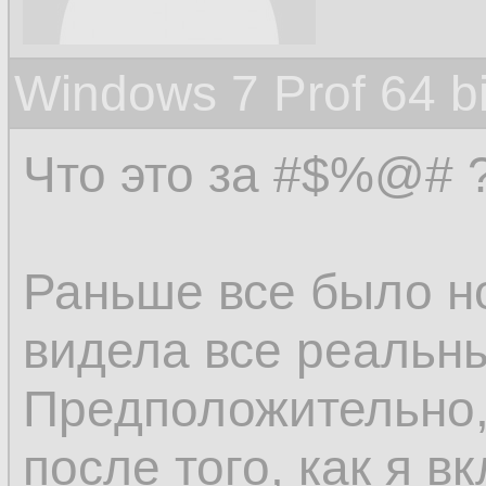
Windows 7 Prof 64 
Что это за #$%@# ?
Раньше все было н
видела все реальны
Предположительно,
после того, как я 