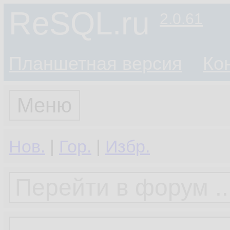
ReSQL.ru
2.0.61
Планшетная версия
Ко
Меню
Нов.
|
Гор.
|
Избр.