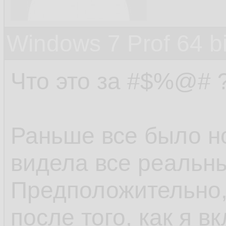
Windows 7 Prof 64 
Что это за #$%@# ?
Раньше все было н
видела все реальны
Предположительно,
после того, как я 