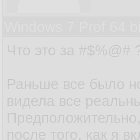
Windows 7 Prof 64 
Что это за #$%@# ?
Раньше все было н
видела все реальны
Предположительно,
после того, как я 