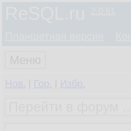
ReSQL.ru
2.0.61
Планшетная версия
Ко
Меню
Нов.
|
Гор.
|
Избр.