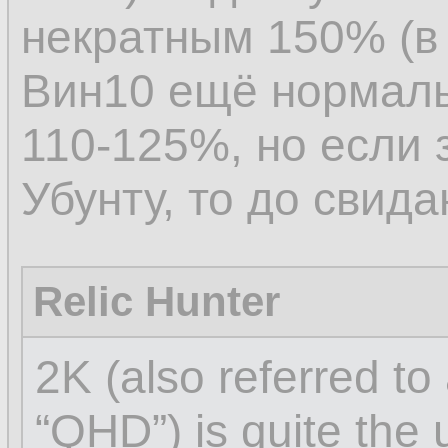
некратным 150% (в 
Вин10 ещё нормаль
110-125%, но если 
Убунту, то до свида
Relic Hunter
2K (also referred to
“QHD”) is quite the