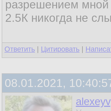
разрешением мной 
2.5К никогда не сл
Ответить
|
Цитировать
|
Написа
08.01.2021, 10:40:5
alexey