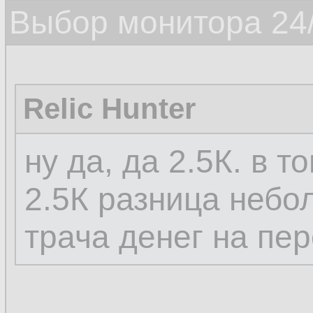
Выбор монитора 24/
Relic Hunter
ну да, да 2.5К. в т
2.5К разница небо
трача денег на пе