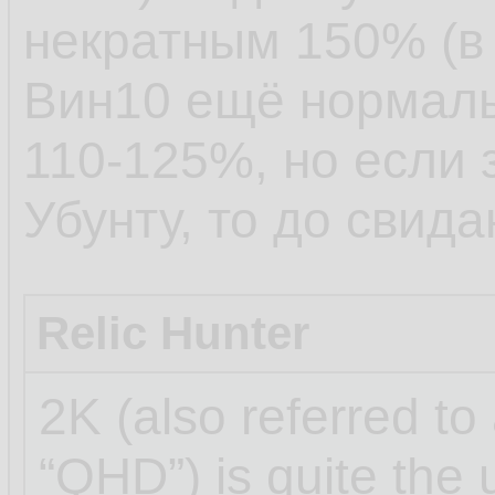
некратным 150% (в 
Вин10 ещё нормаль
110-125%, но если 
Убунту, то до свида
Relic Hunter
2K (also referred to
“QHD”) is quite the