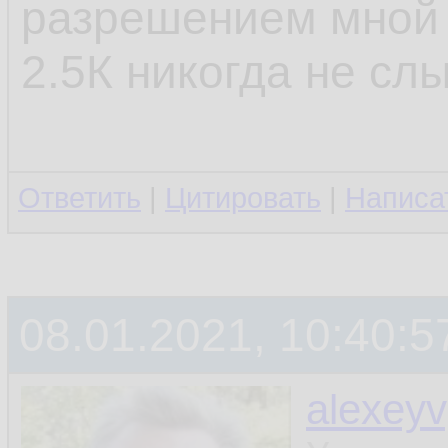
разрешением мной 
2.5К никогда не сл
Ответить
|
Цитировать
|
Написа
08.01.2021, 10:40:5
alexey