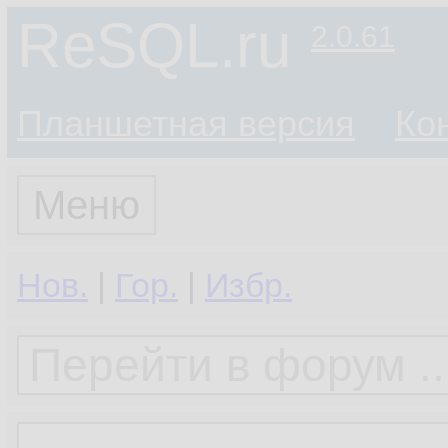
ReSQL.ru
2.0.61
Планшетная версия
Ко
Меню
Нов.
|
Гор.
|
Избр.