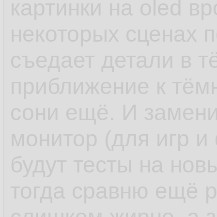
картинки на oled в
некоторых сценах п
съедает детали в тё
приближение к тёмн
сони ещё. И замен
монитор (для игр и
будут тесты на нов
тогда сравню ещё р