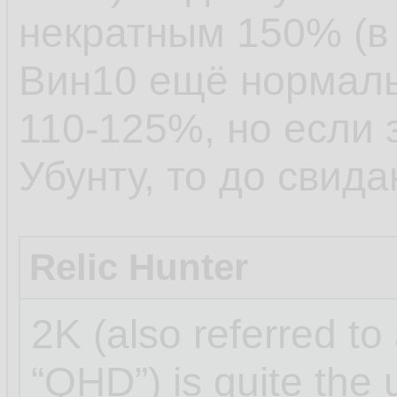
некратным 150% (в 
Вин10 ещё нормаль
110-125%, но если 
Убунту, то до свида
Relic Hunter
2K (also referred to
“QHD”) is quite the