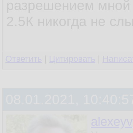
разрешением мной 
2.5К никогда не сл
Ответить
|
Цитировать
|
Написа
08.01.2021, 10:40:5
alexey