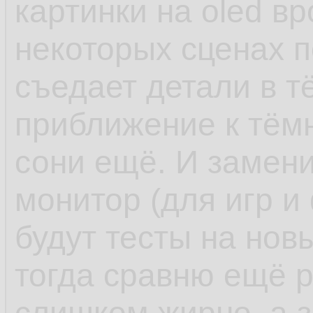
картинки на oled в
некоторых сценах п
съедает детали в тё
приближение к тёмн
сони ещё. И замен
монитор (для игр и
будут тесты на нов
тогда сравню ещё р