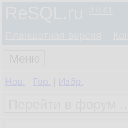
ReSQL.ru
2.0.61
Планшетная версия
Ко
Меню
Нов.
|
Гор.
|
Избр.