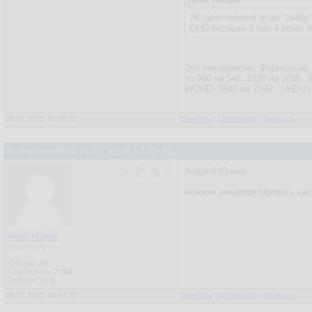
2K (also referred to as “1440p”
QHD because it has 4 times th
Это некорректно. Формально, 
то 960 на 540, 1920 на 1080, 
WQHD, 3840 на 2160 - UHD-1).
08.01.2021, 01:20:31
Ответить
|
Цитировать
|
Написать
Выбор монитора 24/27" VA/IPS 120+ Гц
Андрей Юниор,
можете интерпретировать как 
Relic Hunter
Участник
Откуда: AB
Сообщения:
7 268
Рейтинг:
0
/
0
08.01.2021, 04:44:20
Ответить
|
Цитировать
|
Написать