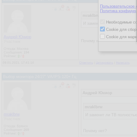
Пользовательское 
Политика конфиден
mraklbrw
Необходимые co
И заменит ли ТВ полностью 
Cookie для сбор
Андрей Юниор
Cookie для марк
Почему нет?
Участник
Откуда: Москва
Сообщения:
194
Рейтинг:
0
/
0
09.01.2021, 17:41:14
Ответить
|
Цитировать
|
Написать
Выбор монитора 24/27" VA/IPS 120+ Гц
Андрей Юниор
mraklbrw
mraklbrw
И заменит ли ТВ полностью
Участник
Откуда: Брянск
Сообщения:
269
Почему нет?
Рейтинг:
0
/
0