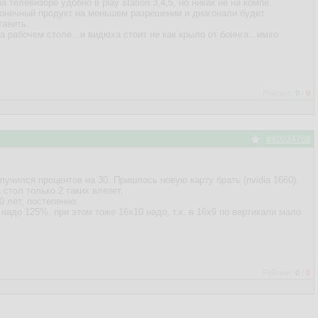
телевизоре удобно в play station 3,4,5, но никак не на компе.
о конечный продукт на меньшем разрешении и диагонали будет
тавить.
а рабочем столе...и видюха стоит не как крыло от боинга...имхо
Рейтинг:
0
/
0
#40034768
лучился процентов на 30. Пришлось новую карту брать (nvidia 1660).
 стол только 2 таких влезет.
0 лет, постепенно.
надо 125%, при этом тоже 16х10 надо, т.к. в 16х9 по вертикали мало
Рейтинг:
0
/
0