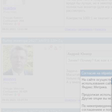
вроде бы лучше, но в некотор
полностью монитор (для игр и
mraklbrw
рассмотреть.
Участник
Откуда: Брянск
Контраста 1000:1 не хватает 
Сообщения:
269
Рейтинг:
0
/
0
09.01.2021, 13:11:44
Ответить
|
Цитировать
|
Написать
Выбор монитора 24/27" VA/IPS 120+ Гц
Андрей Юниор
Зачем? Почему? Как вам в 
Задача - видеть текст в прило
Согласие на обрабо
Масштабирование хорошо рабо
только браузером и офисом.
alexeyvg
На сайте осуществл
А у многих приложений масшт
Участник
использования сай
Яндекс.Метрика.
Откуда: Moscow
Сообщения:
26 926
Продолжая использо
Рейтинг:
0
/
0
Другие опции вы м
09.01.2021, 13:27:03
Ответить
|
Цитировать
|
Написать
По нижеприведенны
соглашением и пол
Выбор монитора 24/27" VA/IPS 120+ Гц