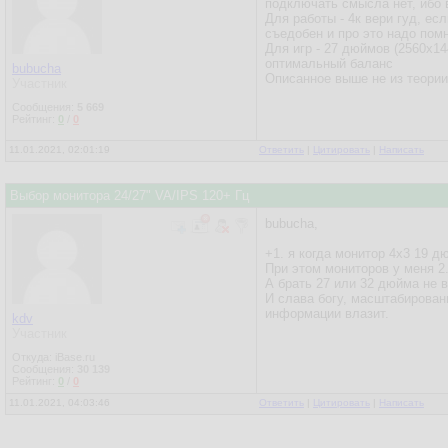
подключать смысла нет, ибо в
Для работы - 4к вери гуд, ес
съедобен и про это надо помн
Для игр - 27 дюймов (2560х14
оптимальный баланс
bubucha
Описанное выше не из теории,
Участник
Сообщения:
5 669
Рейтинг:
0
/
0
11.01.2021, 02:01:19
Ответить
|
Цитировать
|
Написать
Выбор монитора 24/27" VA/IPS 120+ Гц
bubucha,
+1. я когда монитор 4х3 19 д
При этом мониторов у меня 2.
А брать 27 или 32 дюйма не в
И слава богу, масштабировани
информации влазит.
kdv
Участник
Откуда: iBase.ru
Сообщения:
30 139
Рейтинг:
0
/
0
11.01.2021, 04:03:46
Ответить
|
Цитировать
|
Написать