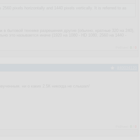
2560 pixels horizontally and 1440 pixels vertically. It is referred to as
как в бытовой технике разрешения другие (обычно, кратные 320 на 240),
льно это называется иначе (1920 на 1080 - HD 1080, 2560 на 1440 -
Рейтинг:
0
/
0
#40034120
звученным. ни о каких 2.5К никогда не слышал/
Рейтинг:
0
/
0