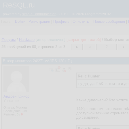
ReSQL.ru
powered by
simpleCommunicator
- 2.0.61 © 2026 Programmizd 02
Гость
Войти
|
Регистрация
|
Профиль
|
Очистить
Новые сообщения
|
Форумы
/
Hardware
[игнор отключен]
[закрыт для гостей]
/
Выбор монито
25
сообщений из
68
, страница
2
из
3
2
Выбор монитора 24/27" VA/IPS 120+ Гц
Relic Hunter
ну да, да 2.5К. в том-то и 
Андрей Юниор
Какие диагонали? Что хотите
Участник
Откуда: Москва
1440p плох тем, что масштаб
Сообщения:
194
доступной технике стремятся
Рейтинг:
0
/
0
до свидания.
Relic Hunter