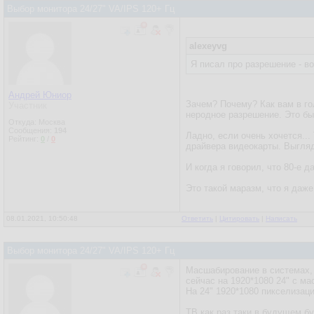
Выбор монитора 24/27" VA/IPS 120+ Гц
alexeyvg
Я писал про разрешение - в
Андрей Юниор
Зачем? Почему? Как вам в г
Участник
неродное разрешение. Это бы
Откуда: Москва
Сообщения:
194
Ладно, если очень хочется..
Рейтинг:
0
/
0
драйвера видеокарты. Выгля
И когда я говорил, что 80-е 
Это такой маразм, что я даже
08.01.2021, 10:50:48
Ответить
|
Цитировать
|
Написать
Выбор монитора 24/27" VA/IPS 120+ Гц
Масшабирование в системах, о
сейчас на 1920*1080 24" с ма
На 24" 1920*1080 пикселизаци
ТВ как раз таки в будущем б