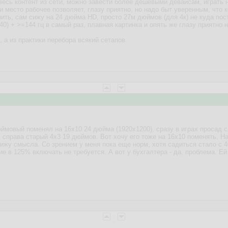
есь контент из сети, можно завести более дешевыми девайсам, играть на 
ли место рабочее позволяет, глазу приятно, но надо быт уверенным, чт
ить, сам сижу на 24 дюйма HD, просто 27м дюймов (для 4к) не куда пос
40) + >=144 гц в самый раз, плавная картинка и опять же глазу приятно н
 а из практики перебора всякий сетапов.
юймовый поменял на 16х10 24 дюйма (1920х1200), сразу в играх просад с
 справа старый 4х3 19 дюймов. Вот хочу его тоже на 16х10 поменять. На
ижу смысла. Со зрением у меня пока еще норм, хотя садиться стало с 4
е в 125% включать не требуется. А вот у бухгалтера - да, проблема. Ей 