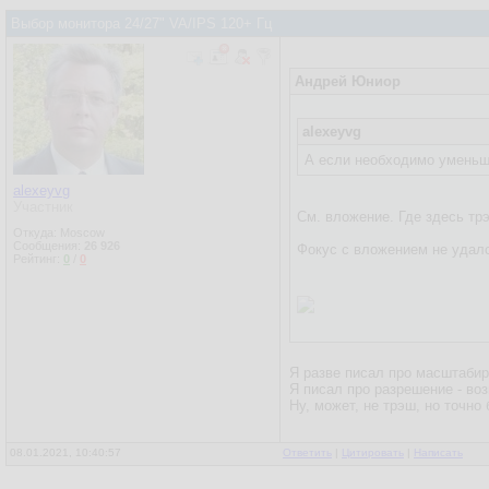
Выбор монитора 24/27" VA/IPS 120+ Гц
Андрей Юниор
alexeyvg
А если необходимо уменьши
alexeyvg
Участник
См. вложение. Где здесь тр
Откуда: Moscow
Сообщения:
26 926
Фокус с вложением не удалс
Рейтинг:
0
/
0
Я разве писал про масштаби
Я писал про разрешение - во
Ну, может, не трэш, но точно
08.01.2021, 10:40:57
Ответить
|
Цитировать
|
Написать