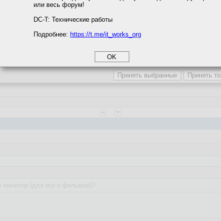
или весь форум!
соглашение
циальности
DC-T: Технические работы
Подробнее:
https://t.me/it_works_org
okie
монитор (для игр и фильмов)?
а статистики
етинга и рекламы
 монитор (для игр и фильмов)?