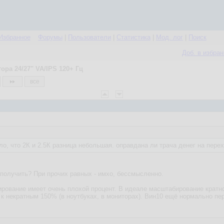
Избранное
Форумы
|
Пользователи
|
Статистика
|
Мод. лог
|
Поиск
Доб. в избра
ра 24/27" VA/IPS 120+ Гц
все
дело, что 2К и 2.5К разница небольшая. оправдана ли трача денег на пере
 получить? При прочих равных - имхо, бессмысленно.
ирование имеет очень плохой процент. В идеале масштабирование кратно
 к некратным 150% (в ноутбуках, в мониторах). Вин10 ещё нормально пер