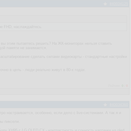
#40034125
ие FHD, наслаждайтесь.
 вы этим пытаетесь решить? На ЖК-мониторах нельзя ставить
ой памяти не занимается.
а масштабирование сделать силами видеокарты - стандартные настройки
очно в цель - люди реально живут в 80-х годах.
Рейтинг:
0
/
0
#40034360
о настраивается, особенно, если дело с live-системами. А так я и
ны пиксели.
ony XH95 с LG OLED CX - контрастность и сочность картинки на oled