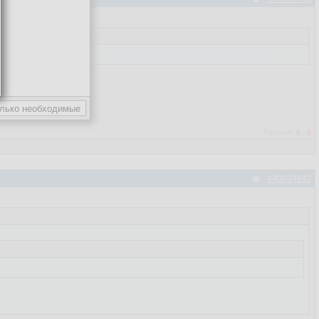
Рейтинг:
0
/
0
#40034642