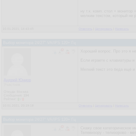
ну т.к. комп. стол + монитор 
мелким текстом, который не 
10.01.2021, 14:43:45
Ответить
|
Цитировать
|
Написать
Выбор монитора 24/27" VA/IPS 120+ Гц
Хороший вопрос. Про это я н
Если играете с клавиатуры и 
Мелкий текст это беда ещё и 
Андрей Юниор
Участник
Откуда: Москва
Сообщения:
194
Рейтинг:
0
/
0
10.01.2021, 20:19:18
Ответить
|
Цитировать
|
Написать
Выбор монитора 24/27" VA/IPS 120+ Гц
Скажу свое категорическое им
Телевизору - телизорово - ме