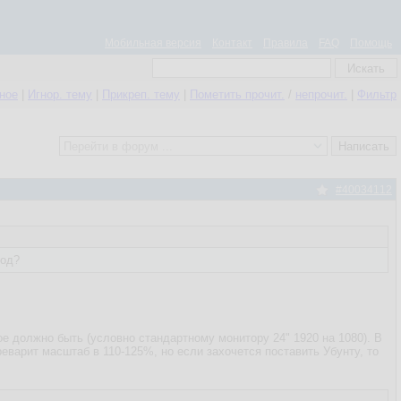
Мобильная версия
Контакт
Правила
FAQ
Помощь
нное
|
Игнор. тему
|
Прикреп. тему
|
Пометить прочит.
/
непрочит.
|
Фильтр
#40034112
ход?
е должно быть (условно стандартному монитору 24" 1920 на 1080). В
еварит масштаб в 110-125%, но если захочется поставить Убунту, то