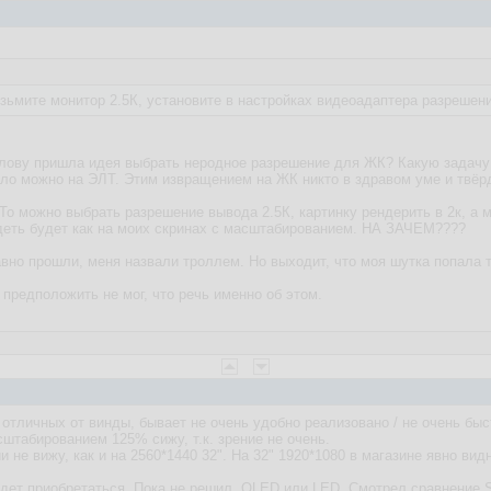
озьмите монитор 2.5К, установите в настройках видеоадаптера разрешен
олову пришла идея выбрать неродное разрешение для ЖК? Какую задачу
ло можно на ЭЛТ. Этим извращением на ЖК никто в здравом уме и твёрд
. То можно выбрать разрешение вывода 2.5К, картинку рендерить в 2к, 
деть будет как на моих скринах с масштабированием. НА ЗАЧЕМ????
давно прошли, меня назвали троллем. Но выходит, что моя шутка попала т
 предположить не мог, что речь именно об этом.
тличных от винды, бывает не очень удобно реализовано / не очень быстр
сштабированием 125% сижу, т.к. зрение не очень.
и не вижу, как и на 2560*1440 32". На 32" 1920*1080 в магазине явно вид
удет приобретаться. Пока не решил, OLED или LED. Смотрел сравнение S