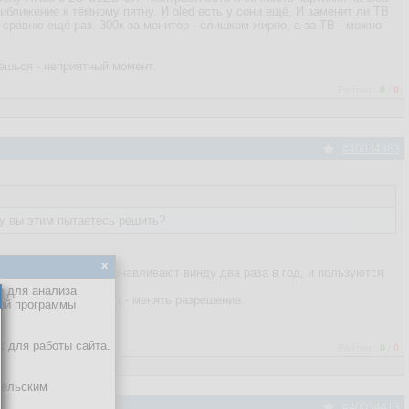
риближение к тёмному пятну. И oled есть у сони ещё. И заменит ли ТВ
 сравню ещё раз. 300к за монитор - слишком жирно, а за ТВ - можно
аешься - неприятный момент.
Рейтинг:
0
/
0
#40034363
у вы этим пытаетесь решить?
x
ны, которые переустанавливают винду два раза в год, и пользуются
е для анализа
о единственный выход - менять разрешение.
кой программы
х для работы сайта.
Рейтинг:
0
/
0
тельским
#40034413