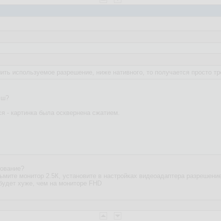
ть используемое разрешение, ниже нативного, то получается просто тр
эш?
я - картинка была осквернена сжатием.
рование?
зьмите монитор 2.5К, установите в настройках видеоадаптера разрешени
 будет хуже, чем на мониторе FHD