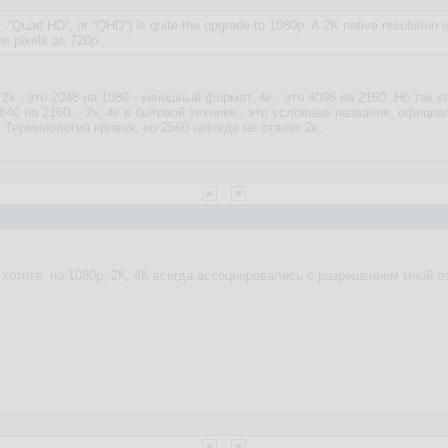
, “Quad HD”, or “QHD”) is quite the upgrade to 1080p. A 2K native resolution is 
e pixels as 720p.
2к - это 2048 на 1080 - киношный формат. 4к - это 4096 на 2160. Но так 
3840 на 2160... 2к, 4к в бытовой технике - это условные названия, официа
 Терминология кривая, но 2560 никогда не станет 2к.
хотите, но 1080p, 2К, 4К всегда ассоциировались с разрешением мной о