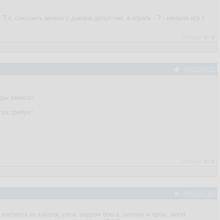
 Т.к. смотреть можно с дивана допустим, а играть - ? - немало игр с
Рейтинг:
0
/
0
#40034728
гры зависит.
гра требует
Рейтинг:
0
/
0
#40034760
контента из кабеля, сети, андрои бокса, плеера и проч...копм