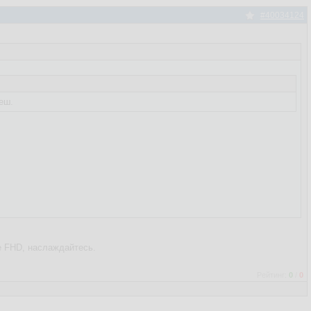
#40034124
еш.
е FHD, наслаждайтесь.
Рейтинг:
0
/
0