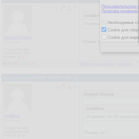
Пользовательское 
Политика конфиден
mraklbrw
Необходимые co
И заменит ли ТВ полностью 
Cookie для сбор
Андрей Юниор
Cookie для марк
Почему нет?
Участник
Откуда: Москва
Сообщения:
194
Рейтинг:
0
/
0
09.01.2021, 17:41:14
Ответить
|
Цитировать
|
Написать
Выбор монитора 24/27" VA/IPS 120+ Гц
Андрей Юниор
mraklbrw
mraklbrw
И заменит ли ТВ полностью
Участник
Откуда: Брянск
Сообщения:
269
Почему нет?
Рейтинг:
0
/
0