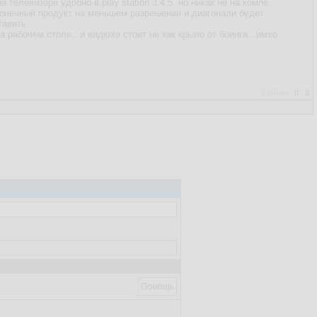
телевизоре удобно в play station 3,4,5, но никак не на компе.
о конечный продукт на меньшем разрешении и диагонали будет
тавить.
а рабочем столе...и видюха стоит не как крыло от боинга...имхо
Рейтинг:
0
/
0
Помощь