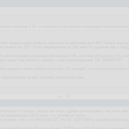
озьмите монитор 2.5К, установите в настройках видеоадаптера разрешен
олову пришла идея выбрать неродное разрешение для ЖК? Какую задачу
ло можно на ЭЛТ. Этим извращением на ЖК никто в здравом уме и твёрд
. То можно выбрать разрешение вывода 2.5К, картинку рендерить в 2к, 
деть будет как на моих скринах с масштабированием. НА ЗАЧЕМ????
давно прошли, меня назвали троллем. Но выходит, что моя шутка попала т
 предположить не мог, что речь именно об этом.
тличных от винды, бывает не очень удобно реализовано / не очень быстр
сштабированием 125% сижу, т.к. зрение не очень.
и не вижу, как и на 2560*1440 32". На 32" 1920*1080 в магазине явно вид
удет приобретаться. Пока не решил, OLED или LED. Смотрел сравнение S