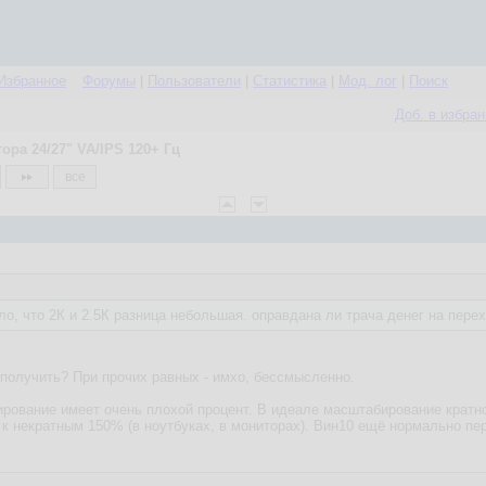
Избранное
Форумы
|
Пользователи
|
Статистика
|
Мод. лог
|
Поиск
Доб. в избра
ра 24/27" VA/IPS 120+ Гц
все
дело, что 2К и 2.5К разница небольшая. оправдана ли трача денег на пере
 получить? При прочих равных - имхо, бессмысленно.
ирование имеет очень плохой процент. В идеале масштабирование кратно
 к некратным 150% (в ноутбуках, в мониторах). Вин10 ещё нормально пер