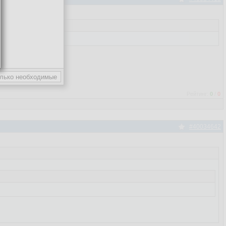
Рейтинг:
0
/
0
#40034642