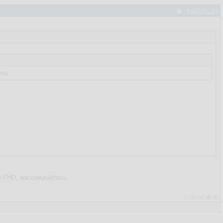
#40034124
еш.
е FHD, наслаждайтесь.
Рейтинг:
0
/
0