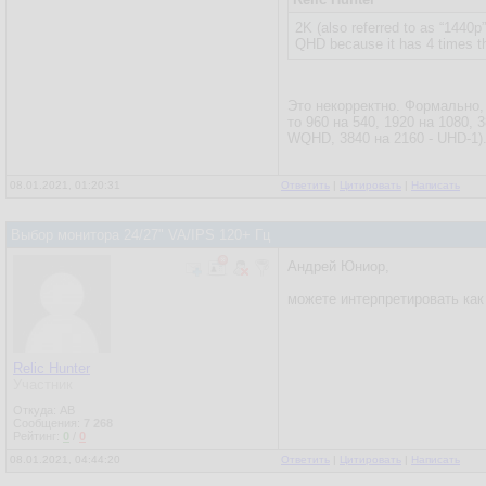
2K (also referred to as “1440p”
QHD because it has 4 times th
Это некорректно. Формально, 
то 960 на 540, 1920 на 1080, 
WQHD, 3840 на 2160 - UHD-1).
08.01.2021, 01:20:31
Ответить
|
Цитировать
|
Написать
Выбор монитора 24/27" VA/IPS 120+ Гц
Андрей Юниор,
можете интерпретировать как 
Relic Hunter
Участник
Откуда: AB
Сообщения:
7 268
Рейтинг:
0
/
0
08.01.2021, 04:44:20
Ответить
|
Цитировать
|
Написать