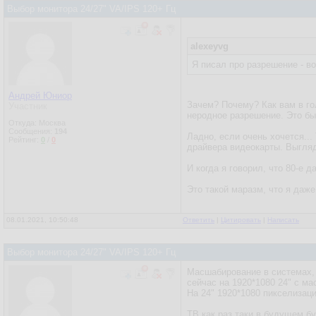
Выбор монитора 24/27" VA/IPS 120+ Гц
alexeyvg
Я писал про разрешение - в
Андрей Юниор
Зачем? Почему? Как вам в г
Участник
неродное разрешение. Это бы
Откуда: Москва
Сообщения:
194
Ладно, если очень хочется..
Рейтинг:
0
/
0
драйвера видеокарты. Выгля
И когда я говорил, что 80-е 
Это такой маразм, что я даже
08.01.2021, 10:50:48
Ответить
|
Цитировать
|
Написать
Выбор монитора 24/27" VA/IPS 120+ Гц
Масшабирование в системах, о
сейчас на 1920*1080 24" с ма
На 24" 1920*1080 пикселизаци
ТВ как раз таки в будущем б