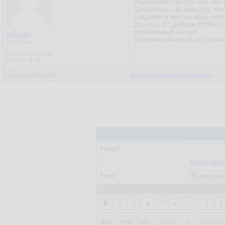
подключать смысла нет, ибо в
Для работы - 4к вери гуд, ес
съедобен и про это надо помн
Для игр - 27 дюймов (2560х14
оптимальный баланс
bubucha
Описанное выше не из теории,
Участник
Сообщения:
5 669
Рейтинг:
0
/
0
11.01.2021, 02:01:19
Ответить
|
Цитировать
|
Написать
Автор*:
Ввести парол
Тема*:
2
X
B
I
U
S
***
1
2
X
2
IMG
ANIM
URL
QUOTE
AI
SPOILER