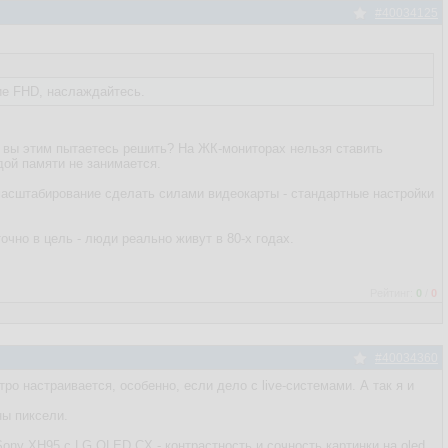
#40034125
ие FHD, наслаждайтесь.
 вы этим пытаетесь решить? На ЖК-мониторах нельзя ставить
ой памяти не занимается.
а масштабирование сделать силами видеокарты - стандартные настройки
очно в цель - люди реально живут в 80-х годах.
Рейтинг:
0
/
0
#40034360
о настраивается, особенно, если дело с live-системами. А так я и
ны пиксели.
ony XH95 с LG OLED CX - контрастность и сочность картинки на oled