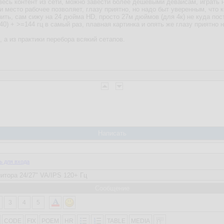
есь контент из сети, можно завести более дешевыми девайсам, играть на 
ли место рабочее позволяет, глазу приятно, но надо быт уверенным, чт
ить, сам сижу на 24 дюйма HD, просто 27м дюймов (для 4к) не куда пос
40) + >=144 гц в самый раз, плавная картинка и опять же глазу приятно н
 а из практики перебора всякий сетапов.
Написать
ь для входа
Сообщение
3
4
5
CODE
FIX
POEM
HR
TABLE
MEDIA