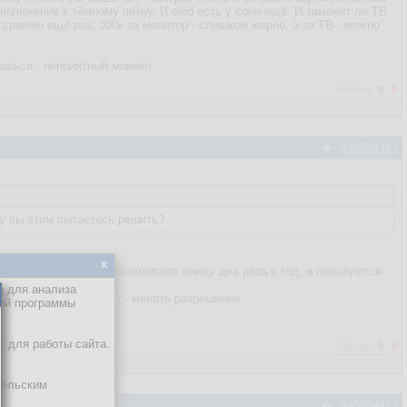
риближение к тёмному пятну. И oled есть у сони ещё. И заменит ли ТВ
 сравню ещё раз. 300к за монитор - слишком жирно, а за ТВ - можно
аешься - неприятный момент.
Рейтинг:
0
/
0
#40034363
у вы этим пытаетесь решить?
x
ны, которые переустанавливают винду два раза в год, и пользуются
е для анализа
о единственный выход - менять разрешение.
кой программы
х для работы сайта.
Рейтинг:
0
/
0
тельским
#40034413