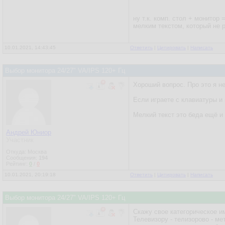
ну т.к. комп. стол + монитор 
мелким текстом, который не 
10.01.2021, 14:43:45
Ответить
|
Цитировать
|
Написать
Выбор монитора 24/27" VA/IPS 120+ Гц
Хороший вопрос. Про это я н
Если играете с клавиатуры и 
Мелкий текст это беда ещё и 
Андрей Юниор
Участник
Откуда: Москва
Сообщения:
194
Рейтинг:
0
/
0
10.01.2021, 20:19:18
Ответить
|
Цитировать
|
Написать
Выбор монитора 24/27" VA/IPS 120+ Гц
Скажу свое категорическое им
Телевизору - телизорово - ме