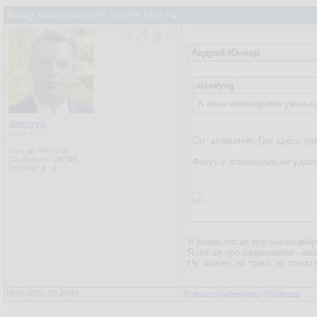
Выбор монитора 24/27" VA/IPS 120+ Гц
Андрей Юниор
alexeyvg
А если необходимо уменьши
alexeyvg
Участник
См. вложение. Где здесь тр
Откуда: Moscow
Сообщения:
26 926
Фокус с вложением не удалс
Рейтинг:
0
/
0
Я разве писал про масштаби
Я писал про разрешение - во
Ну, может, не трэш, но точно
08.01.2021, 10:40:57
Ответить
|
Цитировать
|
Написать