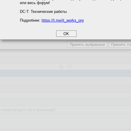
или весь форум!
соглашение
циальности
DC-T: Технические работы
Подробнее:
https://t.me/it_works_org
okie
монитор (для игр и фильмов)?
а статистики
етинга и рекламы
 монитор (для игр и фильмов)?