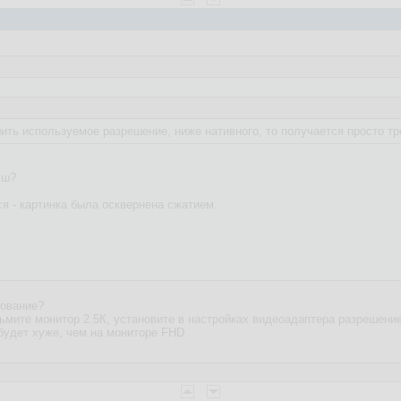
ть используемое разрешение, ниже нативного, то получается просто тр
эш?
я - картинка была осквернена сжатием.
рование?
зьмите монитор 2.5К, установите в настройках видеоадаптера разрешени
 будет хуже, чем на мониторе FHD