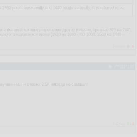
2560 pixels horizontally and 1440 pixels vertically. It is referred to as
как в бытовой технике разрешения другие (обычно, кратные 320 на 240),
льно это называется иначе (1920 на 1080 - HD 1080, 2560 на 1440 -
Рейтинг:
0
/
0
#40034120
звученным. ни о каких 2.5К никогда не слышал/
Рейтинг:
0
/
0