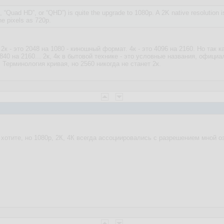
, “Quad HD”, or “QHD”) is quite the upgrade to 1080p. A 2K native resolution is 
e pixels as 720p.
2к - это 2048 на 1080 - киношный формат. 4к - это 4096 на 2160. Но так 
3840 на 2160... 2к, 4к в бытовой технике - это условные названия, официа
 Терминология кривая, но 2560 никогда не станет 2к.
хотите, но 1080p, 2К, 4К всегда ассоциировались с разрешением мной о