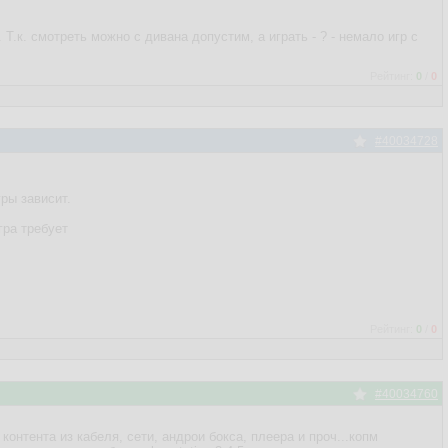
 Т.к. смотреть можно с дивана допустим, а играть - ? - немало игр с
Рейтинг:
0
/
0
#40034728
гры зависит.
гра требует
Рейтинг:
0
/
0
#40034760
контента из кабеля, сети, андрои бокса, плеера и проч...копм