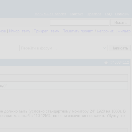
Мобильная версия
Контакт
Правила
FAQ
Помощь
нное
|
Игнор. тему
|
Прикреп. тему
|
Пометить прочит.
/
непрочит.
|
Фильтр
#40034112
ход?
е должно быть (условно стандартному монитору 24" 1920 на 1080). В
еварит масштаб в 110-125%, но если захочется поставить Убунту, то