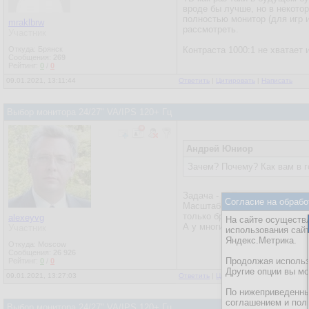
вроде бы лучше, но в некотор
полностью монитор (для игр и
mraklbrw
рассмотреть.
Участник
Откуда: Брянск
Контраста 1000:1 не хватает 
Сообщения:
269
Рейтинг:
0
/
0
09.01.2021, 13:11:44
Ответить
|
Цитировать
|
Написать
Выбор монитора 24/27" VA/IPS 120+ Гц
Андрей Юниор
Зачем? Почему? Как вам в 
Задача - видеть текст в прило
Согласие на обрабо
Масштабирование хорошо рабо
только браузером и офисом.
alexeyvg
На сайте осуществл
А у многих приложений масшт
Участник
использования сай
Яндекс.Метрика.
Откуда: Moscow
Сообщения:
26 926
Продолжая использо
Рейтинг:
0
/
0
Другие опции вы м
09.01.2021, 13:27:03
Ответить
|
Цитировать
|
Написать
По нижеприведенны
соглашением и пол
Выбор монитора 24/27" VA/IPS 120+ Гц