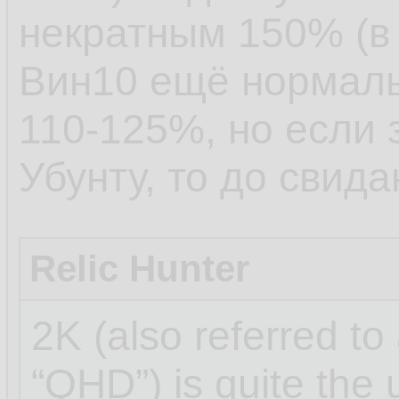
некратным 150% (в 
Вин10 ещё нормаль
110-125%, но если 
Убунту, то до свида
Relic Hunter
2K (also referred to
“QHD”) is quite the