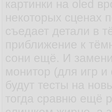
картинки на oled в
некоторых сценах п
съедает детали в тё
приближение к тёмн
сони ещё. И замен
монитор (для игр и
будут тесты на нов
тогда сравню ещё р