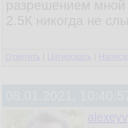
разрешением мной 
2.5К никогда не сл
Ответить
|
Цитировать
|
Написа
08.01.2021, 10:40:5
alexey