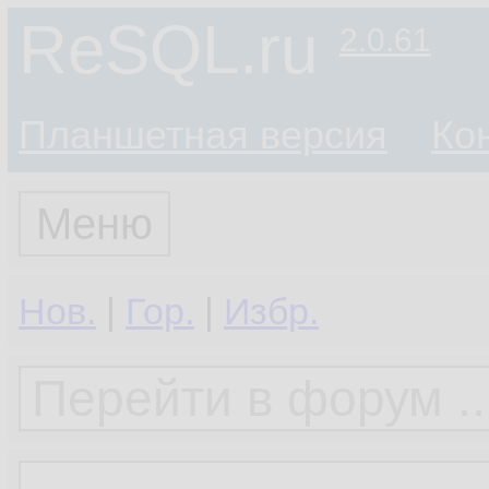
ReSQL.ru
2.0.61
Планшетная версия
Ко
Меню
Нов.
|
Гор.
|
Избр.