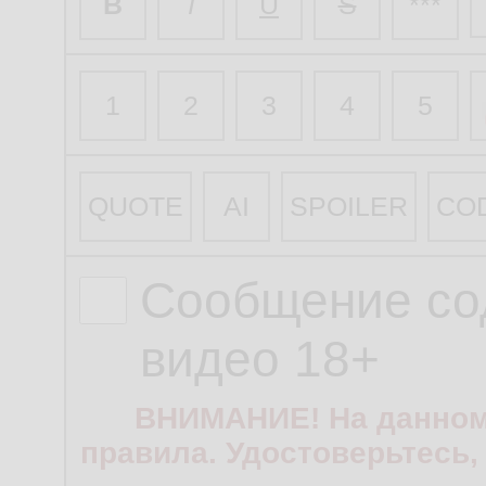
B
I
U
S
***
1
2
3
4
5
QUOTE
AI
SPOILER
CO
Сообщение со
видео 18+
ВНИМАНИЕ! На данном
правила. Удостоверьтесь,