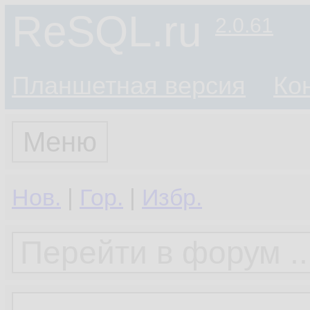
ReSQL.ru
2.0.61
Планшетная версия
Ко
Меню
Нов.
|
Гор.
|
Избр.