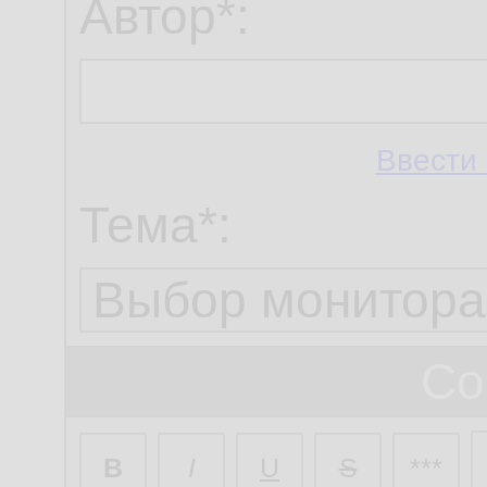
Автор*:
Ввести 
Тема*:
Со
B
I
U
S
***