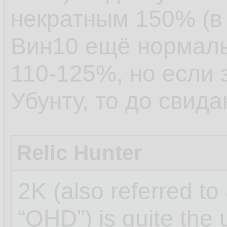
некратным 150% (в 
Вин10 ещё нормаль
110-125%, но если 
Убунту, то до свида
Relic Hunter
2K (also referred to
“QHD”) is quite the