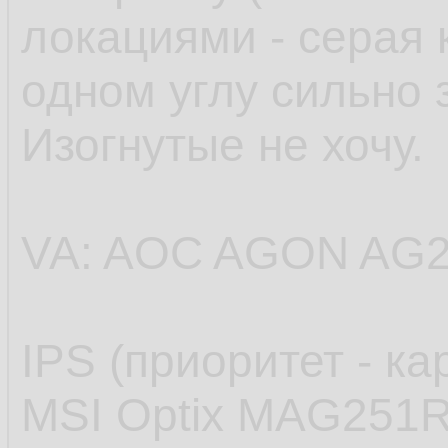
локациями - серая 
одном углу сильно 
Изогнутые не хочу.
VA: AOC AGON AG
IPS (приоритет - ка
MSI Optix MAG251