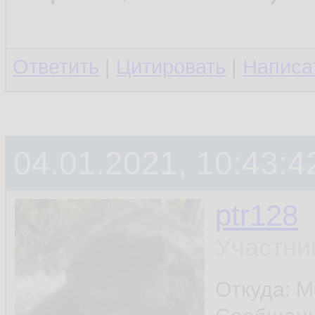
Ответить
|
Цитировать
|
Написа
04.01.2021, 10:43:4
ptr128
Участни
Откуда: 