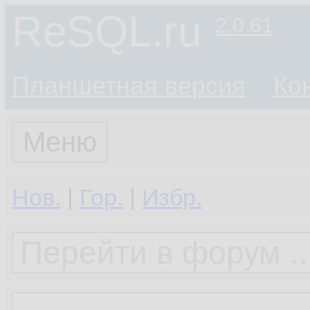
ReSQL.ru
2.0.61
Планшетная версия
Ко
Меню
Нов.
|
Гор.
|
Избр.