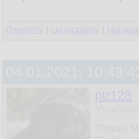
Ответить
|
Цитировать
|
Написа
04.01.2021, 10:43:4
ptr128
Участни
Откуда: 