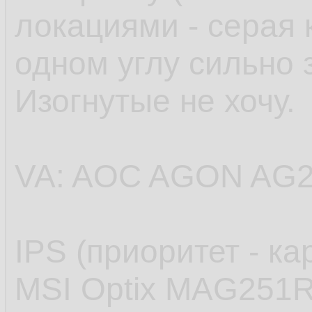
локациями - серая 
одном углу сильно 
Изогнутые не хочу.
VA: AOC AGON AG
IPS (приоритет - ка
MSI Optix MAG251