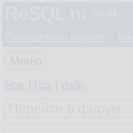
ReSQL.ru
2.0.61
Планшетная версия
Ко
Меню
Нов.
|
Гор.
|
Избр.