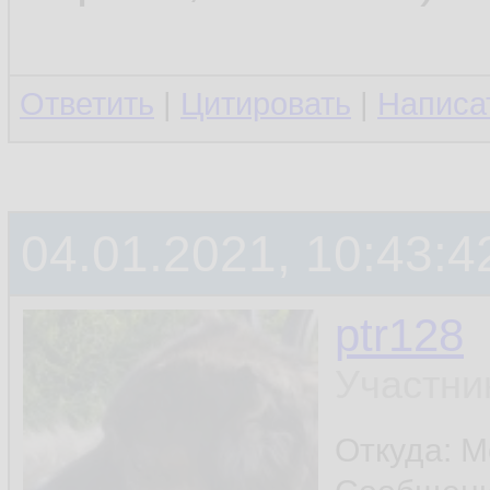
Ответить
|
Цитировать
|
Написа
04.01.2021, 10:43:4
ptr128
Участни
Откуда: 