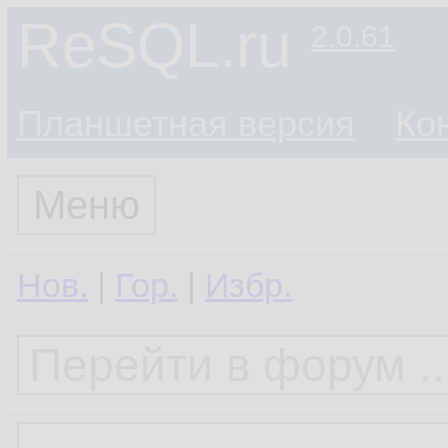
ReSQL.ru
2.0.61
Планшетная версия
Ко
Меню
Нов.
|
Гор.
|
Избр.