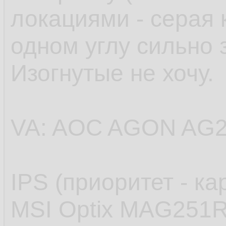
локациями - серая 
одном углу сильно 
Изогнутые не хочу.
VA: AOC AGON AG
IPS (приоритет - ка
MSI Optix MAG251