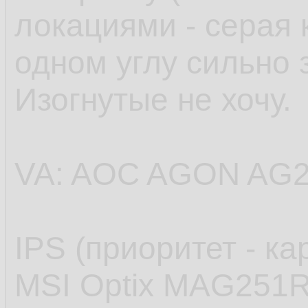
локациями - серая 
одном углу сильно 
Изогнутые не хочу.
VA: AOC AGON AG
IPS (приоритет - ка
MSI Optix MAG251