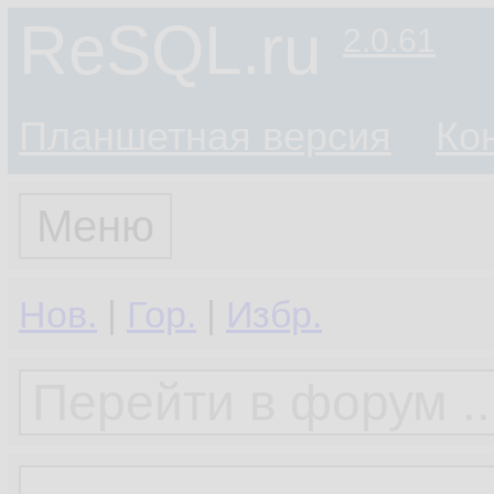
ReSQL.ru
2.0.61
Планшетная версия
Ко
Меню
Нов.
|
Гор.
|
Избр.