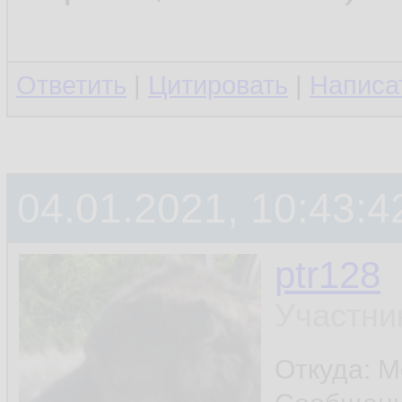
Ответить
|
Цитировать
|
Написа
04.01.2021, 10:43:4
ptr128
Участни
Откуда: 