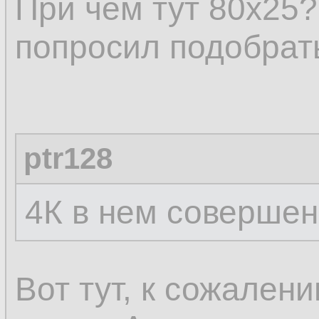
При чём тут 80х25?
попросил подобрат
ptr128
4К в нем совершен
Вот тут, к сожален