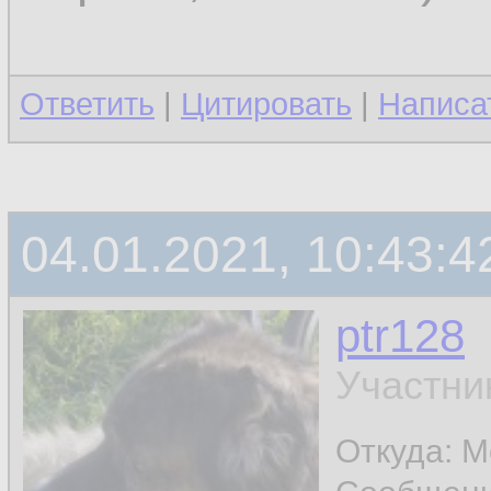
Ответить
|
Цитировать
|
Написа
04.01.2021, 10:43:4
ptr128
Участни
Откуда: 