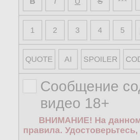
B
I
U
S
***
1
2
3
4
5
QUOTE
AI
SPOILER
CO
Сообщение со
видео 18+
ВНИМАНИЕ! На данном
правила. Удостоверьтесь,