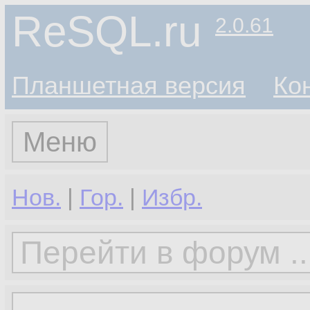
ReSQL.ru
2.0.61
Планшетная версия
Ко
Меню
Нов.
|
Гор.
|
Избр.