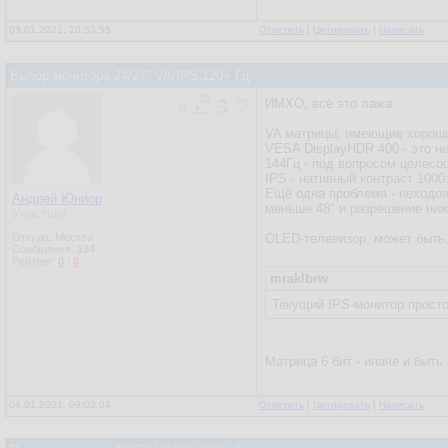
03.01.2021, 20:53:55
Ответить
|
Цитировать
|
Написать
Выбор монитора 24/27" VA/IPS 120+ Гц
ИМХО, всё это лажа.
VA матрицы, имеющие хороший
VESA DisplayHDR 400 - это не
144Гц - под вопросом целесоо
IPS - нативный контраст 1000:
Ещё одна проблема - неходов
Андрей Юниор
меньше 48" и разрешение ниж
Участник
Откуда: Москва
OLED-телевизор, может быть,
Сообщения:
194
Рейтинг:
0
/
0
mraklbrw
Текущий IPS-монитор просто
Матрица 6 бит - иначе и быть
04.01.2021, 09:02:04
Ответить
|
Цитировать
|
Написать