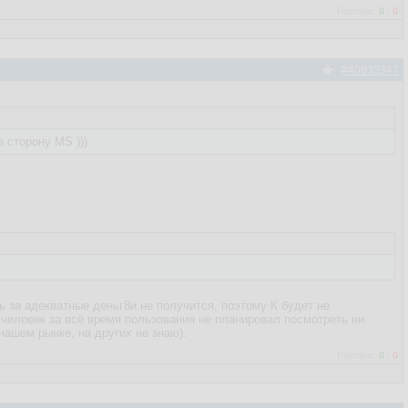
Рейтинг:
0
/
0
#40033347
 сторону MS )))
ть за адекватные деньг8и не получится, поэтому К будет не
человек за всё время пользования не планировал посмотреть ни
нашем рынке, на других не знаю).
Рейтинг:
0
/
0