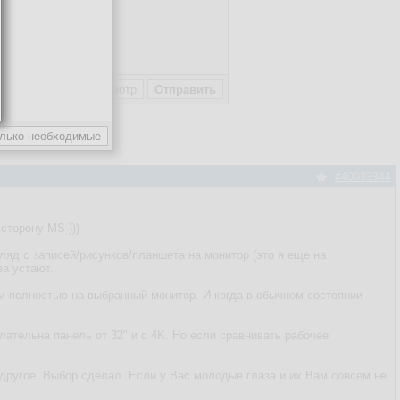
пользовательское
#40033344
сторону MS )))
яд с записей/рисунков/планшета на монитор (это я еще на
за устают.
м полностью на выбранный монитор. И когда в обычном состоянии
ательна панель от 32" и с 4K. Но если сравнивать рабочее
другое. Выбор сделал. Если у Вас молодые глаза и их Вам совсем не