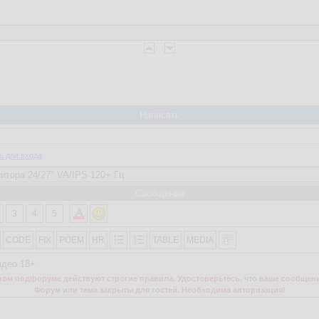
Написать
ь для входа
Сообщение
3
4
5
CODE
FIX
POEM
HR
TABLE
MEDIA
идео 18+
м подфоруме действуют строгие правила. Удостоверьтесь, что ваше сообщени
Форум или тема закрыты для гостей. Необходима авторизация!