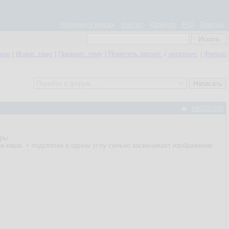
Мобильная версия
Контакт
Правила
FAQ
Помощь
нное
|
Игнор. тему
|
Прикреп. тему
|
Пометить прочит.
/
непрочит.
|
Фильтр
#40033266
ры.
ая каша. + подсветка в одном углу сильно засвечивает изображение