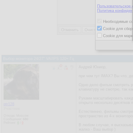
Пользовательское 
Политика конфиден
Отправляя 
соглашени
Необходимые co
Cookie для сбор
Cookie для марк
Выбор монитора 24/27" VA/IPS 120+ Гц
Андрей Юниор,
при чем тут IMAX? Вы что, д
Одно дело фильм смотреть ра
клавиатуру не смотрю, так ка
Руками масштабировать каждо
открыто несколько десятков п
ptr128
Участник
Естественно, фильмы смотрет
Откуда: Moscow
пространство из 4-х мониторов
Сообщения:
680
Рейтинг:
0
/
0
В любом случае, я высказыва
жалко - Ваш выбор )