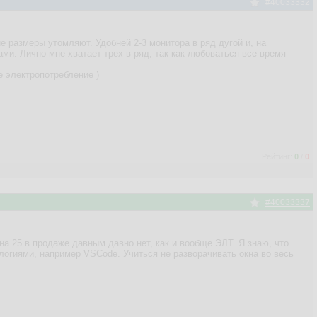
#40033332
е размеры утомляют. Удобней 2-3 монитора в ряд дугой и, на
ми. Лично мне хватает трех в ряд, так как любоваться все время
е электропотребление )
Рейтинг:
0
/
0
#40033337
на 25 в продаже давным давно нет, как и вообще ЭЛТ. Я знаю, что
логиями, например VSCode. Учиться не разворачивать окна во весь