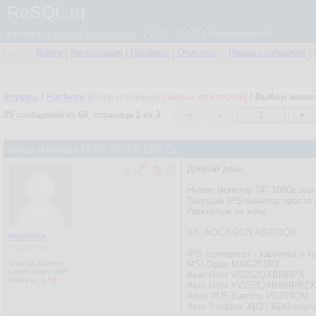
ReSQL.ru
powered by
simpleCommunicator
- 2.0.61 © 2026 Programmizd 02
Гость
Войти
|
Регистрация
|
Профиль
|
Очистить
Новые сообщения
|
Форумы
/
Hardware
[игнор отключен]
[закрыт для гостей]
/
Выбор монито
25
сообщений из
68
, страница
1
из
3
1
Выбор монитора 24/27" VA/IPS 120+ Гц
Добрый день.
Нужен монитор 24" 1080p или 
Текущий IPS-монитор просто 
Изогнутые не хочу.
VA: AOC AGON AG273QX
mraklbrw
Участник
IPS (приоритет - картинка и к
Откуда: Брянск
MSI Optix MAG251RX
Сообщения:
269
Acer Nitro VG252QXBMIIPX
Рейтинг:
0
/
0
Acer Nitro XV253QXBMIIPRZX
Asus TUF Gaming VG279QM
Acer Predator XB273GXbmiipr