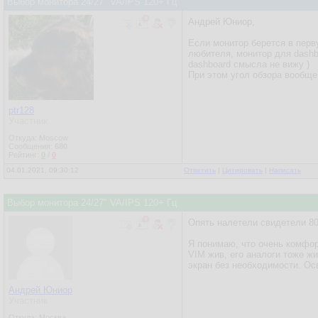
Выбор монитора 24/27" VA/IPS 120+ Гц
Андрей Юниор,
Если монитор берется в перв
любителя, монитор для dashb
dashboard смысла не вижу )
При этом угол обзора вообще 
ptr128
Участник
Откуда: Moscow
Сообщения:
680
Рейтинг:
0
/
0
04.01.2021, 09:30:12
Ответить
|
Цитировать
|
Написать
Выбор монитора 24/27" VA/IPS 120+ Гц
Опять налетели свидетели 8
Я понимаю, что очень комфорт
VIM жив, его аналоги тоже ж
экран без необходимости. Осв
Андрей Юниор
Участник
Откуда: Москва