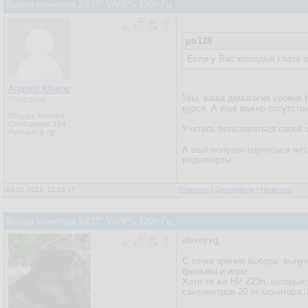
Выбор монитора 24/27" VA/IPS 120+ Гц
ptr128
Если у Вас молодые глаза и
Андрей Юниор
Увы, ваша демагогия уровня f
Участник
курсе. А ещё важно отсутстви
Откуда: Москва
Сообщения:
194
Учитесь пользоваться своей 
Рейтинг:
0
/
0
А ещё полезно научиться чита
видеокарты.
04.01.2021, 11:18:47
Ответить
|
Цитировать
|
Написать
Выбор монитора 24/27" VA/IPS 120+ Гц
alexeyvg,
С точки зрения выбора, выну
фильмы и игры.
Хотя те же HP Z23n, которые 
сантиметров 20 от монитора. 