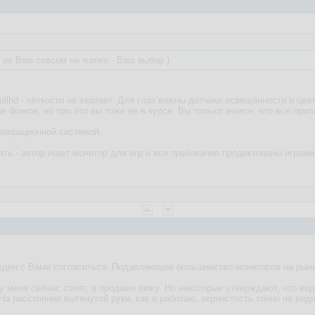
 их Вам совсем не жалко - Ваш выбор )
ullhd - чёткости не хватает. Для глаз важны датчики освещённости и цве
е бликов, но про это вы тоже не в курсе. Вы только знаете, что все при
операционной системой.
ть - автор ищет монитор для игр и все требования продиктованы играми.
жден с Вами согласиться. Подавляющее большинство мониторов на рынк
у меня сейчас стоят, в продаже вижу. Но некоторые утверждают, что вид
На расстоянии вытянутой руки, как я работаю, зернистость точно не видн