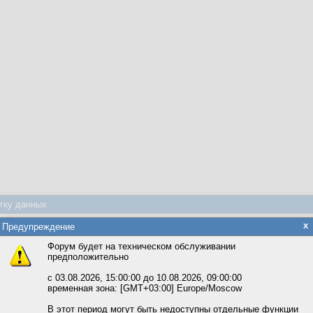
тку данных
яется обработка файлов cookie, необходимых для работы сайта, а такж
x
Предупреждение
та и улучшения предоставляемых сервисов с использованием метричес
ть вложение
Форум будет на техническом обслуживании
предположительно
 размер вложений: 4,0 МБ, аудио/видео: 8,0 МБ. Картинки большего размера ужимают
вать сайт, вы даёте согласие на обработку файлов cookie, необходимы
ожете выбрать по своему усмотрению.
с 03.08.2026, 15:00:00 до 10.08.2026, 09:00:00
изображенный на картинке. Если код нечитаемый, кликните картинку, чтобы загрузить д
временная зона: [GMT+03:00] Europe/Moscow
м ссылкам мы можете ознакомиться с действующим на сайте пользова
итикой конфиденциальности.
В этот период могут быть недоступны отдельные функции