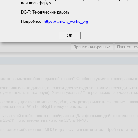
или весь форум!
соглашение
циальности
DC-T: Технические работы
сообщение, я выражаю свое согласие с
правилами форума
и принимаю
Подробнее:
https://t.me/it_works_org
е
.
okie
а статистики
етинга и рекламы
емагог занимающийся подменой тезиса? Особенно умиляют реверансы в 
звалившись на диване, а совсем другое сидя за столом переводить взгл
к умею печатать вслепую). У меня уже на 27" через несколько часов гла
е окно существенно менее удобно, чем разворачивать его одним клико
риложений от Win-Left/Right толку очень мало.
ь на такой стойке никто не собирается. Для фильмов действительно жел
 22-24", то альтернатива - это не 32", а 44-48".
ю только собственное IMHO и делюсь личным опытом. Пробовал и то и 