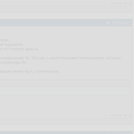
Рейтинг:
0
/
0
#40033327
зора.
ой подсветке.
а это платить деньги.
и разрешение 4к. Это как с качественными телевизорами, которые
телевизоры 8к.
чёрным может быть ступенчатым.
Рейтинг:
0
/
0