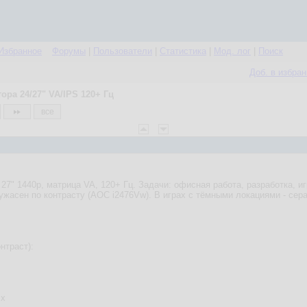
Избранное
Форумы
|
Пользователи
|
Статистика
|
Мод. лог
|
Поиск
Доб. в избра
ра 24/27" VA/IPS 120+ Гц
все
27" 1440p, матрица VA, 120+ Гц. Задачи: офисная работа, разработка, иг
ужасен по контрасту (AOC i2476Vw). В играх с тёмными локациями - сер
онтраст):
zx