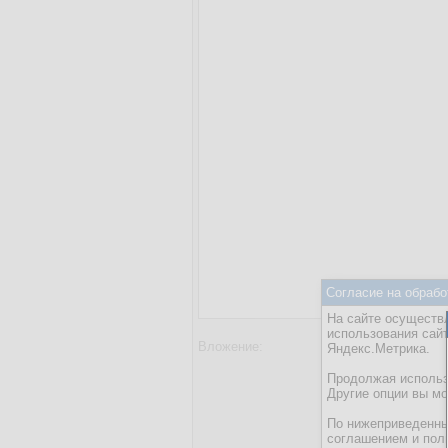
Согласие на обрабо
На сайте осуществл
использования сай
Вложение:
Яндекс.Метрика.
Добави
Максимальный
Продолжая использо
Другие опции вы м
Введите код, 
По нижеприведенны
соглашением и пол