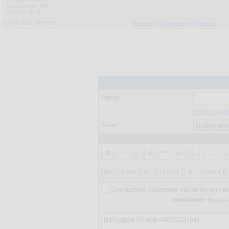
Сообщения:
194
Рейтинг:
0
/
0
04.01.2021, 09:57:25
Ответить
|
Цитировать
|
Написать
Автор*:
Ввести парол
Тема*:
2
X
B
I
U
S
***
1
2
X
2
IMG
ANIM
URL
QUOTE
AI
SPOILER
Сообщение содержит картинки или в
ВНИМАНИЕ! На данно