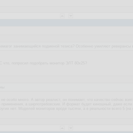
демагог занимающийся подменой тезиса? Особенно умиляют реверансы в
С что, попросил подобрать монитор ЭЛТ 80х25?
жны
 не особо много. А автор реалист, он понимает, что качество сейчас взя
 применения, а ширпотребовские. И формат будет киношный, даже если 
угих нет. Моделей мониторов вроде тысячи, а в реальности всего 5 (на 