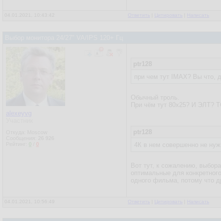
04.01.2021, 10:43:42
Ответить
|
Цитировать
|
Написать
Выбор монитора 24/27" VA/IPS 120+ Гц
ptr128
при чем тут IMAX? Вы что, 
Обычный троль.
При чём тут 80х25? И ЭЛТ? Т
alexeyvg
Участник
ptr128
Откуда: Moscow
Сообщения:
26 926
Рейтинг:
0
/
0
4К в нем совершенно не ну
Вот тут, к сожалению, выбора
оптимальные для конкретного
одного фильма, потому что др
04.01.2021, 10:56:49
Ответить
|
Цитировать
|
Написать