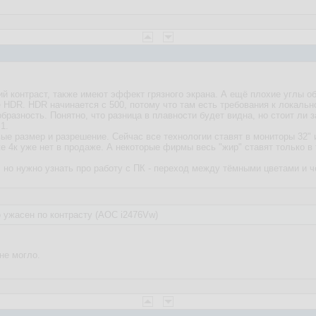
 контраст, также имеют эффект грязного экрана. А ещё плохие углы об
 HDR. HDR начинается с 500, потому что там есть требования к локальн
бразность. Понятно, что разница в плавности будет видна, но стоит ли з
1.
ые размер и разрешение. Сейчас все технологии ставят в мониторы 32" 
е 4к уже нет в продаже. А некоторые фирмы весь "жир" ставят только в 
 но нужно узнать про работу с ПК - переход между тёмными цветами и 
 ужасен по контрасту (AOC i2476Vw)
 не могло.