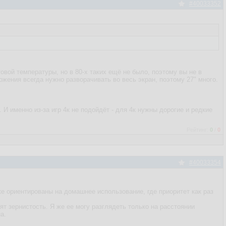
#40033352
товой температуры, но в 80-х таких ещё не было, поэтому вы не в
ложения всегда нужно разворачивать во весь экран, поэтому 27" много.
 И именно из-за игр 4к не подойдёт - для 4к нужны дорогие и редкие
Рейтинг:
0
/
0
#40033354
е ориентированы на домашнее использование, где приоритет как раз
ят зернистость. Я же ее могу разглядеть только на расстоянии
а.